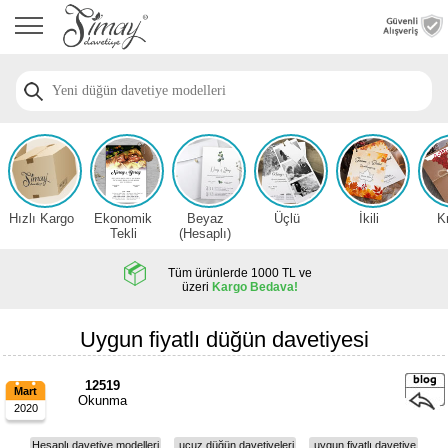
Anasayfa
Düğün
Davetiye
Modelleri
Nişan
Davetiye
Modelleri
Hızlı Kargo
Ekonomik
Beyaz
Üçlü
İkili
K
Sünnet
Tekli
(Hesaplı)
Davetiye
Modelleri
Tüm ürünlerde 1000 TL ve
üzeri
Kargo Bedava!
2026
Düğün
Uygun fiyatlı düğün davetiyesi
Davetiye
Örnekleri
12519
Mart
Okunma
2020
Zarfsız,
Hesaplı
Hesaplı davetiye modelleri
ucuz düğün davetiyeleri
uygun fiyatlı davetiye