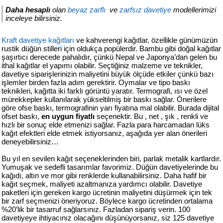
427
Daha hesaplı
olan
beyaz zarflı
ve
zarfsız davetiye
modellerimizi
46
inceleye bilirsiniz.
29
Kraft davetiye kağıtları
ve kahverengi kağıtlar, özellikle günümüzün
rustik düğün stilleri için oldukça popülerdir. Bambu gibi doğal kağıtlar
şaşırtıcı derecede pahalıdır, çünkü Nepal ve Japonya’dan gelen bu
ithal kağıtlar el yapımı olabilir. Seçtiğiniz malzeme ve teknikler,
davetiye siparişlerinizin maliyetini büyük ölçüde etkiler çünkü bazı
işlemler birden fazla adım gerektirir. Oymalar ve tipo baskı
teknikleri, kağıtta iki farklı görüntü yaratır. Termografi, ısı ve özel
mürekkepler kullanılarak yükseltilmiş bir baskı sağlar. Önerilere
göre ofse baskı, termografinin yarı fiyatına mal olabilir. Burada dijital
ofset baskı,
en uygun fiyatlı
seçenektir. Bu , net , şık , renkli ve
hızlı bir sonuç elde etmenizi sağlar. Fazla para harcamadan lüks
kağıt efektleri elde etmek istiyorsanız, aşağıda yer alan önerileri
deneyebilirsiniz…
Bu yıl en sevilen kağıt seçeneklerinden biri, parlak metalik kartlardır.
Yumuşak ve sedefli tasarımlar favorimiz. Düğün davetiyelerinde bu
kağıdı, altın ve mor gibi renklerde kullanabilirsiniz. Daha hafif bir
kağıt seçmek, maliyeti azaltmanıza yardımcı olabilir. Davetiye
paketleri için gereken kargo ücretinin maliyetini düşürmek için tek
bir zarf seçmenizi öneriyoruz. Böylece kargo ücretinden ortalama
%20’lik bir tasarruf sağlarsınız. Fazladan sipariş verin. 100
davetiyeye ihtiyacınız olacağını düşünüyorsanız, siz 125 davetiye