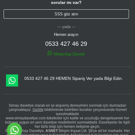
sorular mı var?
SSS göz atın
--- yada ---
Hemen arayın
0533 427 46 29
WhatsApp Destek
0533 427 46 29 HEMEN Sipariş Ver yada Bilgi Edin.
Simay davetiye olarak en iyi alışveriş deneyimini sunmak için durmadan
çalışmaktayız.
Gizlilik
bildiriminde belirtilen kurallar çerçevesinde hizmet
sunulmaktadır.
www.simaydavetiye.com tüketiciler için kalite ve ucuzluğu dengeleyerek her
bütçeye uygun en yeni davetiye modellerini sunmaktadır. Davetiyeler ile ilgili
her türlü bilgi için hemen iletişime geçin.
© 2026 Simay Davetiye,
ASNET
Bilişim İnşaat Ltd. Şti'ye ait bir markadır. Her