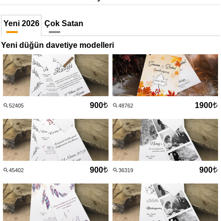
Yeni 2026
Çok Satan
Yeni düğün davetiye modelleri
900
1900
52405
48762
900
900
45402
36319