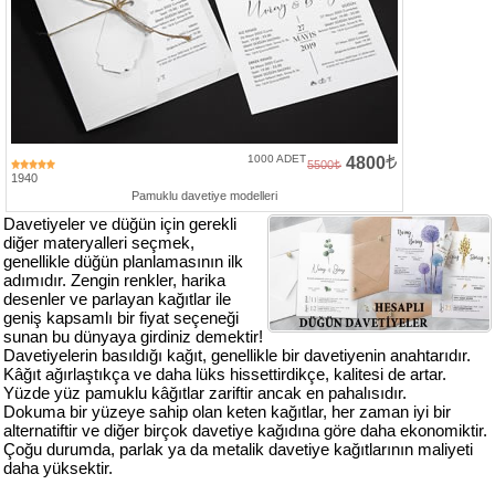
Numune
Talebi
(ücretsiz)
Gerçek
Müşteri
1000 ADET
4800
5500
Yorumları
1940
Pamuklu davetiye modelleri
Davetiyeler ve düğün için gerekli
Yeni
diğer materyalleri seçmek,
Davetiye
genellikle düğün planlamasının ilk
Sözleri
adımıdır. Zengin renkler, harika
desenler ve parlayan kağıtlar ile
Simay
geniş kapsamlı bir fiyat seçeneği
Davetiye
sunan bu dünyaya girdiniz demektir!
-
Davetiyelerin basıldığı kağıt, genellikle bir davetiyenin anahtarıdır.
Biz
Kâğıt ağırlaştıkça ve daha lüks hissettirdikçe, kalitesi de artar.
Yüzde yüz pamuklu kâğıtlar zariftir ancak en pahalısıdır.
kimiz?
Dokuma bir yüzeye sahip olan keten kağıtlar, her zaman iyi bir
alternatiftir ve diğer birçok davetiye kağıdına göre daha ekonomiktir.
İletişim
Çoğu durumda, parlak ya da metalik davetiye kağıtlarının maliyeti
-
daha yüksektir.
0533