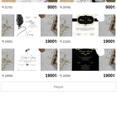
900
900
31752
28765
1900
1900
24261
21262
1900
1900
19558
18392
Hepsi