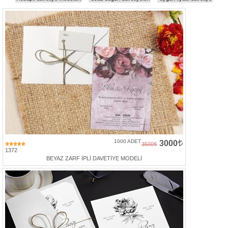
Davetiye
Modelleri
Karikatürlü
Davetiye
Modelleri
Sade
Düğün
Davetiye
Modelleri
Atatürk'lü
Davetiyeler
1000 ADET
3000
3500
1372
Papatyalı
BEYAZ ZARF İPLİ DAVETİYE MODELİ
Davetiye
Modelleri
Dini
Düğün
Davetiyeler
yeni