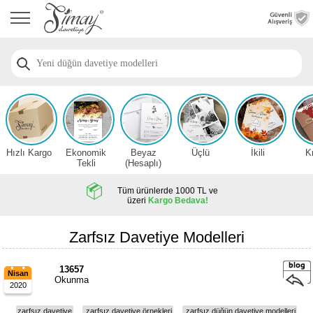
Anasayfa
Düğün
Davetiye
Modelleri
Nişan
Davetiye
Modelleri
Hızlı Kargo
Ekonomik
Beyaz
Üçlü
İkili
K
Sünnet
Tekli
(Hesaplı)
Davetiye
Modelleri
Tüm ürünlerde 1000 TL ve
üzeri
Kargo Bedava!
2026
Düğün
Zarfsız Davetiye Modelleri
Davetiye
Örnekleri
13657
Nisan
Okunma
2020
Zarfsız,
Hesaplı
zarfsız davetiye
zarfsız davetiye örnekleri
zarfsız düğün davetiye modelleri