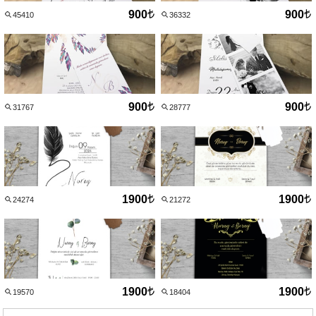
900
900
45410
36332
900
900
31767
28777
1900
1900
24274
21272
1900
1900
19570
18404