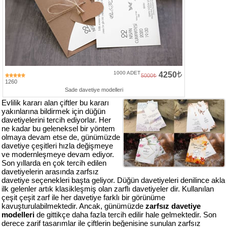
Numune
Talebi
(ücretsiz)
Gerçek
Müşteri
1000 ADET
4250
5000
Yorumları
1260
Sade davetiye modelleri
Evlilik kararı alan çiftler bu kararı
Yeni
yakınlarına bildirmek için düğün
Davetiye
davetiyelerini tercih ediyorlar. Her
Sözleri
ne kadar bu geleneksel bir yöntem
olmaya devam etse de, günümüzde
Simay
davetiye çeşitleri hızla değişmeye
Davetiye
ve modernleşmeye devam ediyor.
-
Son yıllarda en çok tercih edilen
Biz
davetiyelerin arasında zarfsız
davetiye seçenekleri başta geliyor. Düğün davetiyeleri denilince akla
kimiz?
ilk gelenler artık klasikleşmiş olan zarflı davetiyeler dir. Kullanılan
çeşit çeşit zarf ile her davetiye farklı bir görünüme
İletişim
kavuşturulabilmektedir. Ancak, günümüzde
zarfsız davetiye
-
modelleri
de gittikçe daha fazla tercih edilir hale gelmektedir. Son
0533
derece zarif tasarımlar ile çiftlerin beğenisine sunulan zarfsız