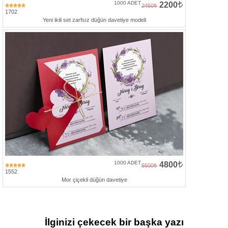
1000 ADET
2200
2450
1702
Yeni ikili set zarfsız düğün davetiye modeli
1000 ADET
4800
5500
1552
Mor çiçekli düğün davetiye
İlginizi çekecek bir başka yazı