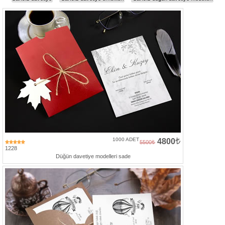
Davetiye
Modelleri
Karikatürlü
Davetiye
Modelleri
Sade
Düğün
Davetiye
Modelleri
Atatürk'lü
Davetiyeler
1000 ADET
4800
5500
1228
Papatyalı
Düğün davetiye modelleri sade
Davetiye
Modelleri
Dini
Düğün
Davetiyeler
yeni