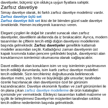
427
davetiyeler, bütçeniz için oldukça uygun fiyatlara sahiptir.
46
Zarfsız davetiye
29
Simay davetiye olarak, iki farklı zarfsız davetiye modelimiz vardır.
Zarfsız davetiye üçlü set
Zarfsız davetiye ikili set
ikisi de bir biirnden güzel sade davetiye
örnekleridir. Hemen inceleyerek kararınızı veren.
Elegant çizgileri ile doğal bir zarafet sunacak olan zarfsız
davetiyeler, davetlilerin akıllarında da iz bırakacaktır. Ayrıca, modern
tasarımları ile çiftlerin tercih ettiği düğün davetiyesi modellerinin
başında gelmektedir.
Zarfsız davetiyeler
genellikle katlamalı
modeller arasından seçilir. Katladığınız zaman davetiyenin üst
kapak kısmında kalan pencere şeklindeki boşluk, davetiyenizi alan
konuklarınızın isimlerinizi okumasına olanak sağlayacaktır.
Davet edilecek olan konukların isim ve soy isimlerinin yazılmasının
tercih edildiği durumlarda, isim kartlı zarfsız davetiye modelleri
tercih edilebilir. Sizin tercihleriniz doğrultusunda belirlenecek
davetiye metni, yazı fontu ve büyüklüğü gibi unsurlar; tarafından
özenle hazırlanacak olan davetiyenize özel bir görünüm
kazandıracaktır. Davetiye ekonomik fiyatları ve zarif görünümleri ile
ön plana çıkan
zarfsız davetiye modellerine
de ürün katalogları
içerisinde yer vermektedir. Etkileyici tasarımları kaliteli malzeme ve
işçilik ile birleştirmesi Davetiye’nin müşterileri tarafından sıklıkla
tercih edilme nedenlerinin başında gelmektedir.