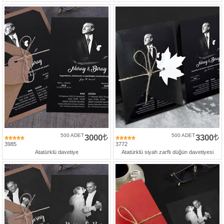
427
46
29
500 ADET
3000
500 ADET
3300
3985
3772
Atatürklü davetiye
Atatürklü siyah zarflı düğün davetiyesi