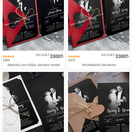
500 ADET
3300
500 ADET
3300
1984
1975
Atatürklü yeni düğün davetiye modeli
Yeni Atatürklü davetiyesi