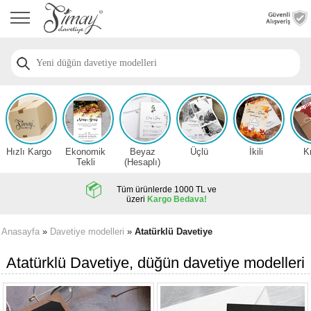
Anasayfa
Düğün
Davetiye
Modelleri
Nişan
Davetiye
Modelleri
Hızlı Kargo
Ekonomik
Beyaz
Üçlü
İkili
K
Sünnet
Tekli
(Hesaplı)
Davetiye
Modelleri
Tüm ürünlerde 1000 TL ve
üzeri
Kargo Bedava!
2026
Düğün
Anasayfa
»
Davetiye modelleri
»
Atatürklü Davetiye
Davetiye
Örnekleri
Atatürklü Davetiye, düğün davetiye modelleri
Zarfsız,
Hesaplı