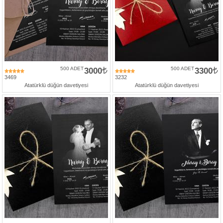
500 ADET
3000
500 ADET
3300
3469
3232
Atatürklü düğün davetiyesi
Atatürklü düğün davetiyesi