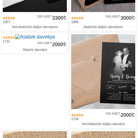
500 ADET
3300
500 ADET
3000
1957
1886
Yeni Atatürklü düğün davetiyesi
Atatürklü düğün davetiyesi
1731
500 ADET
2000
Atatürk davetiye
500 ADET
2000
1704
Yeni Atatürklü düğün davetiye