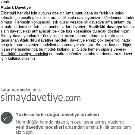
vardır.
Atatürk Davetiye
Elbetteki her kişi için düğünü özeldir. Ama bunu daha da farklı ve kalıcı
kılmak için çeşitli güzellikler ararız. Mesela davetiyemizin diğerlerinden farklı
olması. Herkesin konuşacağı şık güzel vesade bir davetiye ama anlamlıda
olmalı ne dersiniz. İşte sizi unutlmaz bir davetiye,
Atatürklü davetiye
kimse
sizin davetiyenizi atmayacak belkide baş köşesinde duracak dostlarınızın.
Simay davetiye olarak Türkiye'de ilk bizim tasarımcılarımız tarafından
tasarlanan
Atatürklü davetiye modeli
, davetiyelerimiz çok beğenildi hatta
en çok satan davetiye modelleri arasında yer almıştır. Bir çok kişi de düğün,
nişan merasimlerinda bu modeli kullandılar. Sizde hemen sipariş vererek
Atatürklü davetiye modelini
en mutlu gününüze akraba ve dostlarınızı davet
için kullana bilirsiniz.
Yüzlerce farklı düğün davetiye örnekleri
Hem düğün hemde nişan için özel tasarlanmış yüzlerce
yeni davetiye modelleri
arasından eminiz ki bir tanesi tam
sizin için.