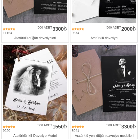
Numune
Talebi
(ücretsiz)
500 ADET
3300
500 ADET
2000
11164
9574
Gerçek
Atatürklü düğün davetiyeleri
Atatürklü davetiye
Müşteri
Yorumları
Yeni
Davetiye
Sözleri
Simay
Davetiye
-
Biz
kimiz?
İletişim
500 ADET
1550
500 ADET
3300
-
9220
5041
0533
Atatürklü İkili Davetiye Modeli
Atatürklü yeni düğün davetiye modelleri