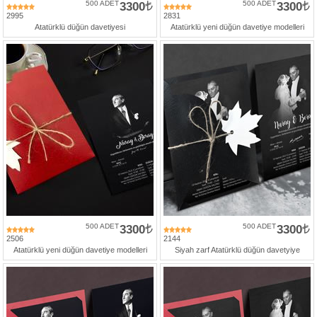
500 ADET
3300
500 ADET
3300
2995
2831
Atatürklü düğün davetiyesi
Atatürklü yeni düğün davetiye modelleri
500 ADET
3300
500 ADET
3300
2506
2144
Atatürklü yeni düğün davetiye modelleri
Siyah zarf Atatürklü düğün davetyiye