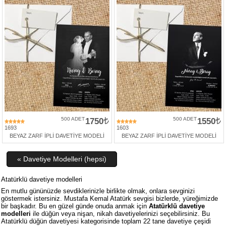
500 ADET
1750
500 ADET
1550
1693
1603
BEYAZ ZARF İPLİ DAVETİYE MODELİ
BEYAZ ZARF İPLİ DAVETİYE MODELİ
« Davetiye Modelleri (hepsi)
Atatürklü davetiye modelleri
En mutlu gününüzde sevdiklerinizle birlikte olmak, onlara sevginizi
göstermek istersiniz. Mustafa Kemal Atatürk sevgisi bizlerde, yüreğimizde
bir başkadır. Bu en güzel günde onuda anmak için
Atatürklü davetiye
modelleri
ile düğün veya nişan, nikah davetiyelerinizi seçebilirsiniz. Bu
Atatürklü düğün davetiyesi kategorisinde toplam 22 tane davetiye çeşidi