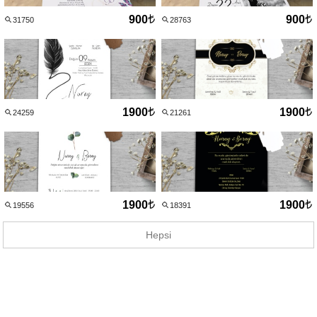
900
900
31750
28763
1900
1900
24259
21261
1900
1900
19556
18391
Hepsi