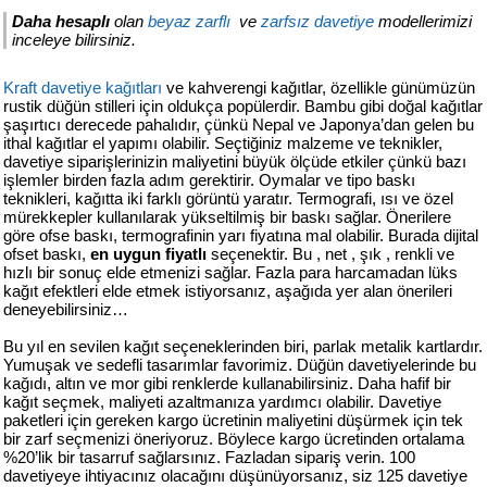
427
Daha hesaplı
olan
beyaz zarflı
ve
zarfsız davetiye
modellerimizi
46
inceleye bilirsiniz.
29
Kraft davetiye kağıtları
ve kahverengi kağıtlar, özellikle günümüzün
rustik düğün stilleri için oldukça popülerdir. Bambu gibi doğal kağıtlar
şaşırtıcı derecede pahalıdır, çünkü Nepal ve Japonya’dan gelen bu
ithal kağıtlar el yapımı olabilir. Seçtiğiniz malzeme ve teknikler,
davetiye siparişlerinizin maliyetini büyük ölçüde etkiler çünkü bazı
işlemler birden fazla adım gerektirir. Oymalar ve tipo baskı
teknikleri, kağıtta iki farklı görüntü yaratır. Termografi, ısı ve özel
mürekkepler kullanılarak yükseltilmiş bir baskı sağlar. Önerilere
göre ofse baskı, termografinin yarı fiyatına mal olabilir. Burada dijital
ofset baskı,
en uygun fiyatlı
seçenektir. Bu , net , şık , renkli ve
hızlı bir sonuç elde etmenizi sağlar. Fazla para harcamadan lüks
kağıt efektleri elde etmek istiyorsanız, aşağıda yer alan önerileri
deneyebilirsiniz…
Bu yıl en sevilen kağıt seçeneklerinden biri, parlak metalik kartlardır.
Yumuşak ve sedefli tasarımlar favorimiz. Düğün davetiyelerinde bu
kağıdı, altın ve mor gibi renklerde kullanabilirsiniz. Daha hafif bir
kağıt seçmek, maliyeti azaltmanıza yardımcı olabilir. Davetiye
paketleri için gereken kargo ücretinin maliyetini düşürmek için tek
bir zarf seçmenizi öneriyoruz. Böylece kargo ücretinden ortalama
%20’lik bir tasarruf sağlarsınız. Fazladan sipariş verin. 100
davetiyeye ihtiyacınız olacağını düşünüyorsanız, siz 125 davetiye