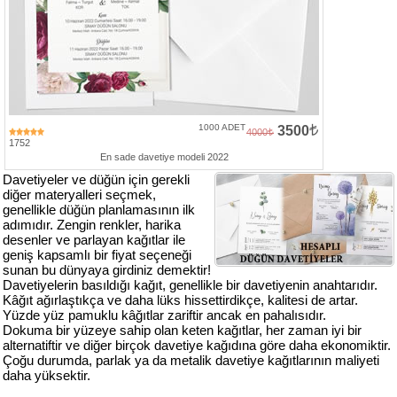
Numune
Talebi
(ücretsiz)
Gerçek
Müşteri
1000 ADET
3500
4000
Yorumları
1752
En sade davetiye modeli 2022
Davetiyeler ve düğün için gerekli
Yeni
diğer materyalleri seçmek,
Davetiye
genellikle düğün planlamasının ilk
Sözleri
adımıdır. Zengin renkler, harika
desenler ve parlayan kağıtlar ile
Simay
geniş kapsamlı bir fiyat seçeneği
Davetiye
sunan bu dünyaya girdiniz demektir!
-
Davetiyelerin basıldığı kağıt, genellikle bir davetiyenin anahtarıdır.
Biz
Kâğıt ağırlaştıkça ve daha lüks hissettirdikçe, kalitesi de artar.
Yüzde yüz pamuklu kâğıtlar zariftir ancak en pahalısıdır.
kimiz?
Dokuma bir yüzeye sahip olan keten kağıtlar, her zaman iyi bir
alternatiftir ve diğer birçok davetiye kağıdına göre daha ekonomiktir.
İletişim
Çoğu durumda, parlak ya da metalik davetiye kağıtlarının maliyeti
-
daha yüksektir.
0533