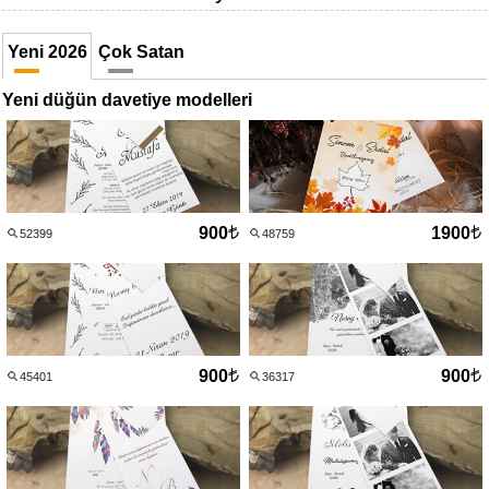
Yeni 2026
Çok Satan
Yeni düğün davetiye modelleri
900
1900
52399
48759
900
900
45401
36317