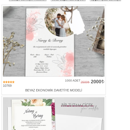
Davetiye
Modelleri
Karikatürlü
Davetiye
Modelleri
Sade
Düğün
Davetiye
Modelleri
Atatürk'lü
Davetiyeler
1000 ADET
2000
2500
10769
Papatyalı
BEYAZ EKONOMİK DAVETİYE MODELİ
Davetiye
Modelleri
Dini
Düğün
Davetiyeler
yeni