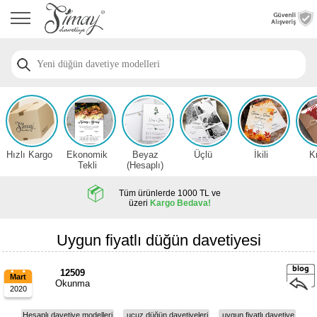
Anasayfa
Düğün
Davetiye
Modelleri
Nişan
Davetiye
Modelleri
Hızlı Kargo
Ekonomik
Beyaz
Üçlü
İkili
K
Sünnet
Tekli
(Hesaplı)
Davetiye
Modelleri
Tüm ürünlerde 1000 TL ve
üzeri
Kargo Bedava!
2026
Düğün
Uygun fiyatlı düğün davetiyesi
Davetiye
Örnekleri
12509
Mart
Okunma
2020
Zarfsız,
Hesaplı
Hesaplı davetiye modelleri
ucuz düğün davetiyeleri
uygun fiyatlı davetiye