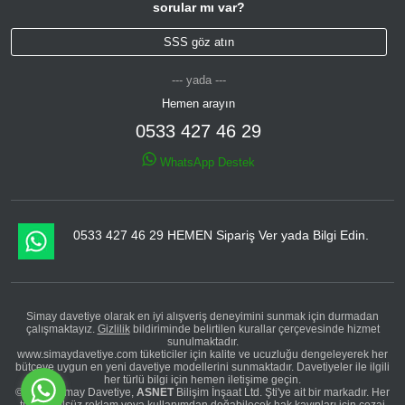
sorular mı var?
SSS göz atın
--- yada ---
Hemen arayın
0533 427 46 29
WhatsApp Destek
0533 427 46 29 HEMEN Sipariş Ver yada Bilgi Edin.
Simay davetiye olarak en iyi alışveriş deneyimini sunmak için durmadan
çalışmaktayız.
Gizlilik
bildiriminde belirtilen kurallar çerçevesinde hizmet
sunulmaktadır.
www.simaydavetiye.com tüketiciler için kalite ve ucuzluğu dengeleyerek her
bütçeye uygun en yeni davetiye modellerini sunmaktadır. Davetiyeler ile ilgili
her türlü bilgi için hemen iletişime geçin.
© 2026 Simay Davetiye,
ASNET
Bilişim İnşaat Ltd. Şti'ye ait bir markadır. Her