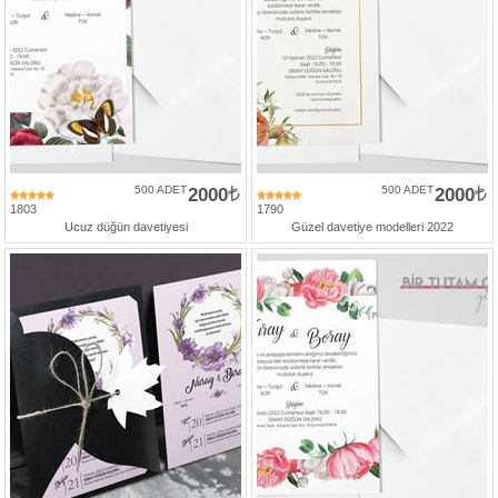
500 ADET
2000
500 ADET
2000
1803
1790
Ucuz düğün davetiyesi
Güzel davetiye modelleri 2022