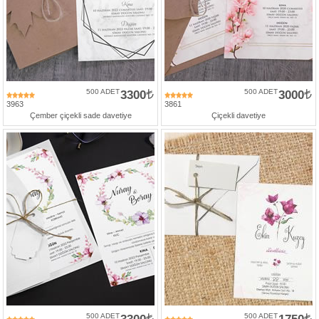
500 ADET
3300
500 ADET
3000
3963
3861
Çember çiçekli sade davetiye
Çiçekli davetiye
500 ADET
500 ADET