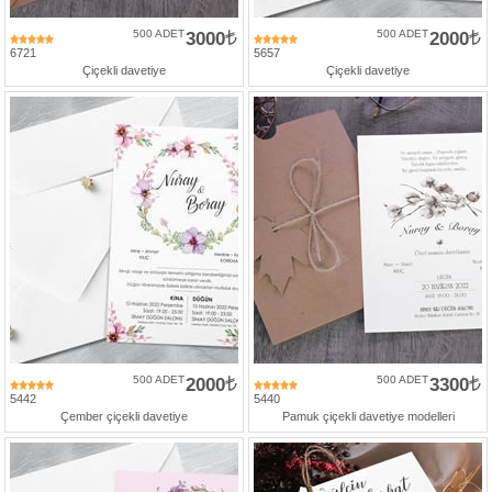
500 ADET
3000
500 ADET
2000
6721
5657
Çiçekli davetiye
Çiçekli davetiye
500 ADET
2000
500 ADET
3300
5442
5440
Çember çiçekli davetiye
Pamuk çiçekli davetiye modelleri