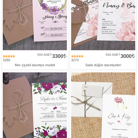
500 ADET
3300
500 ADET
3000
3280
3273
Mor çiçekli davetiye modeli
Sade düğün davetiyeleri