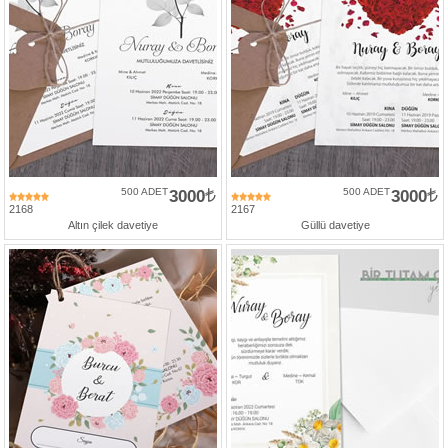
500 ADET
3000
500 ADET
3000
2168
2167
Altın çilek davetiye
Güllü davetiye