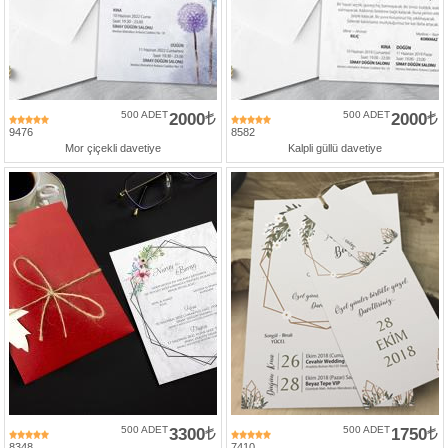
Numune
Talebi
(ücretsiz)
500 ADET
2000
500 ADET
2000
Gerçek
9476
8582
Müşteri
Mor çiçekli davetiye
Kalpli güllü davetiye
Yorumları
Yeni
Davetiye
Sözleri
Simay
Davetiye
-
Biz
kimiz?
İletişim
-
500 ADET
3300
500 ADET
1750
0533
8348
7410