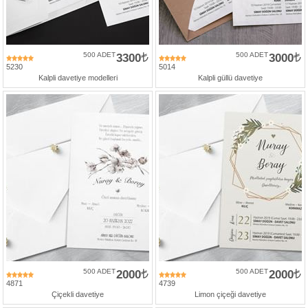
500 ADET
3300
500 ADET
3000
5230
5014
Kalpli davetiye modelleri
Kalpli güllü davetiye
500 ADET
2000
500 ADET
2000
4871
4739
Çiçekli davetiye
Limon çiçeği davetiye