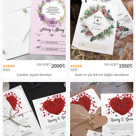
500 ADET
2000
500 ADET
1550
5415
5247
Çember çiçekli davetiye
Sade ve şık ikili set düğün davetiyesi