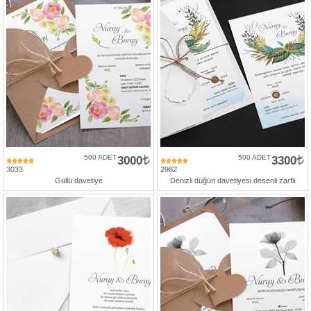
500 ADET
3000
500 ADET
3300
3033
2982
Güllü davetiye
Denizli düğün davetiyesi desenli zarflı