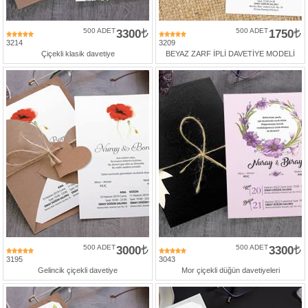
500 ADET
3300
500 ADET
1750
3214
3209
Çiçekli klasik davetiye
BEYAZ ZARF İPLİ DAVETİYE MODELİ
500 ADET
3000
500 ADET
3300
3195
3043
Gelincik çiçekli davetiye
Mor çiçekli düğün davetiyeleri