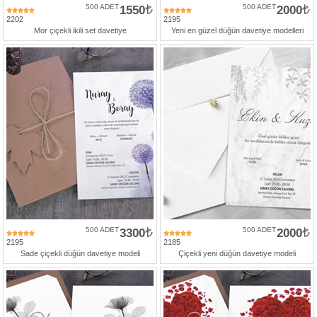
500 ADET
1550
500 ADET
2000
2202
2195
Mor çiçekli ikili set davetiye
Yeni en güzel düğün davetiye modelleri
500 ADET
3300
500 ADET
2000
2195
2185
Sade çiçekli düğün davetiye modeli
Çiçekli yeni düğün davetiye modeli