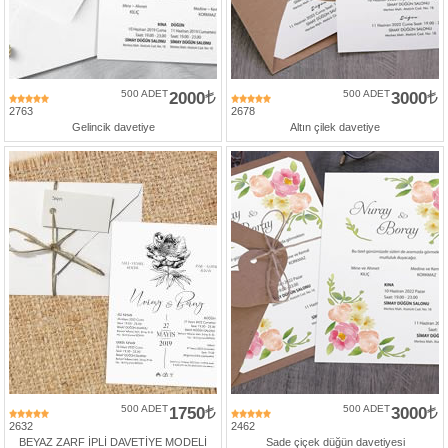
500 ADET
2000
500 ADET
3000
2763
2678
Gelincik davetiye
Altın çilek davetiye
500 ADET
1750
500 ADET
3000
2632
2462
BEYAZ ZARF İPLİ DAVETİYE MODELİ
Sade çiçek düğün davetiyesi