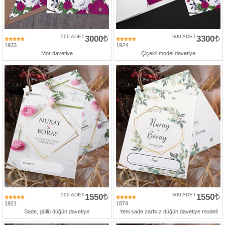
500 ADET
3000
500 ADET
3300
1933
1924
Mor davetiye
Çiçekli model davetiye
500 ADET
1550
500 ADET
1550
1921
1874
Sade, güllü düğün davetiye
Yeni sade zarfsız düğün davetiye modeli