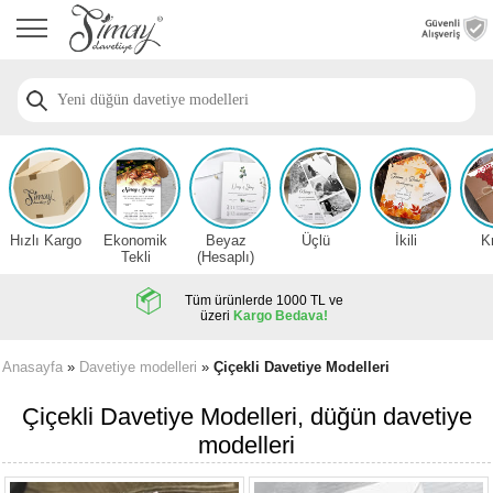
Anasayfa
Düğün
Davetiye
Modelleri
Nişan
Davetiye
Modelleri
Hızlı Kargo
Ekonomik
Beyaz
Üçlü
İkili
K
Sünnet
Tekli
(Hesaplı)
Davetiye
Modelleri
Tüm ürünlerde 1000 TL ve
üzeri
Kargo Bedava!
2026
Düğün
Anasayfa
»
Davetiye modelleri
»
Çiçekli Davetiye Modelleri
Davetiye
Örnekleri
Çiçekli Davetiye Modelleri, düğün davetiye
modelleri
Zarfsız,
Hesaplı