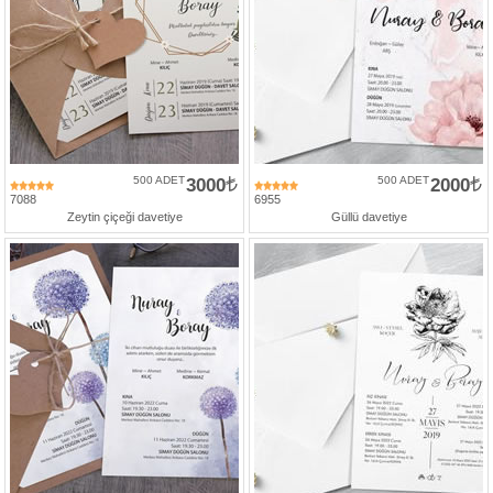
500 ADET
3000
500 ADET
2000
7088
6955
Zeytin çiçeği davetiye
Güllü davetiye