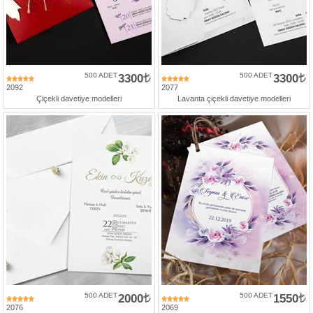
500 ADET
3300
500 ADET
3300
2092
2077
Çiçekli davetiye modelleri
Lavanta çiçekli davetiye modelleri
500 ADET
2000
500 ADET
1550
2076
2069