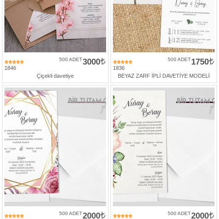
500 ADET
3000
500 ADET
1750
1846
1836
Çiçekli davetiye
BEYAZ ZARF İPLİ DAVETİYE MODELİ
500 ADET
2000
500 ADET
2000