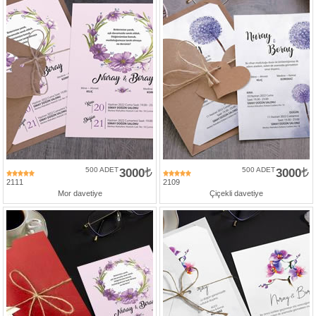
500 ADET
3000
500 ADET
3000
2111
2109
Mor davetiye
Çiçekli davetiye