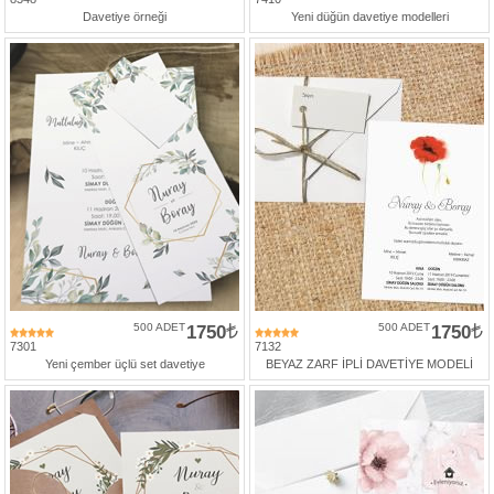
427
Davetiye örneği
Yeni düğün davetiye modelleri
46
29
500 ADET
1750
500 ADET
1750
7301
7132
Yeni çember üçlü set davetiye
BEYAZ ZARF İPLİ DAVETİYE MODELİ