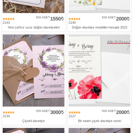
500 ADET
1550
500 ADET
2000
2143
2140
Yeni zarfsız ucuz düğün davetiyeleri
Düğün davetiye modelleri hesaplı 2022
500 ADET
3000
500 ADET
2000
2134
2127
Çiçekli davetiye
Bir tutam çiçek davetiye serisi