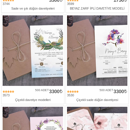
3300
1750
3744
3599
Sade ve şık düğün davetiyeleri
BEYAZ ZARF İPLİ DAVETİYE MODELİ
500 ADET
3300
500 ADET
3300
3573
3530
Çiçekli davetiye modelleri
Çiçekli sade düğün davetiyesi