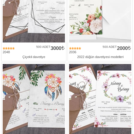
500 ADET
3000
500 ADET
2000
2048
2036
Çiçekli davetiye
2022 düğün davetiyesi modelleri