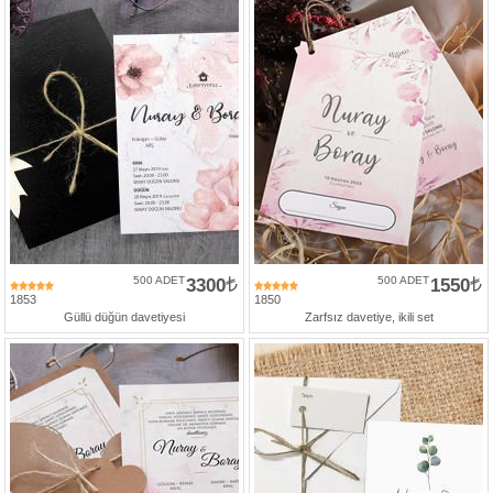
500 ADET
3300
500 ADET
1550
1853
1850
Güllü düğün davetiyesi
Zarfsız davetiye, ikili set