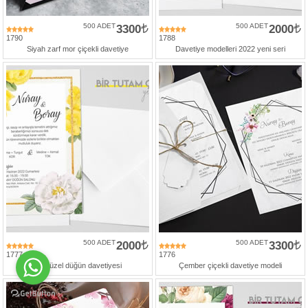
500 ADET
3300
500 ADET
2000
1790
1788
Siyah zarf mor çiçekli davetiye
Davetiye modelleri 2022 yeni seri
500 ADET
2000
500 ADET
3300
1777
1776
En güzel düğün davetiyesi
Çember çiçekli davetiye modeli