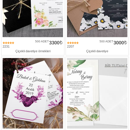
500 ADET
3300
500 ADET
3000
2231
2207
Çiçekli davetiye örnekleri
Çiçekli davetiye