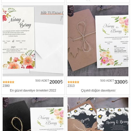
500 ADET
2000
500 ADET
3300
2380
2313
En güzel davetiye örnekleri 2022
Çiçekli düğün davetiyesi