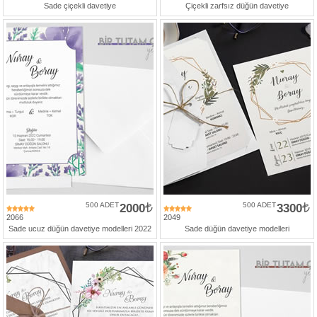
Sade çiçekli davetiye
Çiçekli zarfsız düğün davetiye
500 ADET
2000
500 ADET
3300
2066
2049
Sade ucuz düğün davetiye modelleri 2022
Sade düğün davetiye modelleri