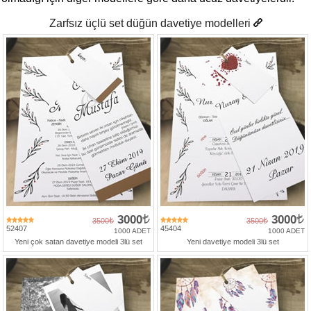
Davetiye
Modelleri
Zarfsız üçlü set düğün davetiye modelleri
Karikatürlü
Davetiye
Modelleri
Sade
Düğün
Davetiye
Modelleri
Atatürk'lü
Davetiyeler
Papatyalı
3000
3000
3500
3500
Davetiye
52407
45404
1000 ADET
1000 ADET
Modelleri
Yeni çok satan davetiye modeli 3lü set
Yeni davetiye modeli 3lü set
Dini
Düğün
Davetiyeler
yeni