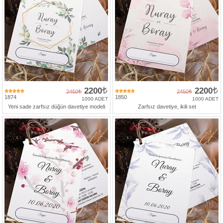
2200
2200
2450
2450
1874
1850
1000 ADET
1000 ADET
Yeni sade zarfsız düğün davetiye modeli
Zarfsız davetiye, ikili set