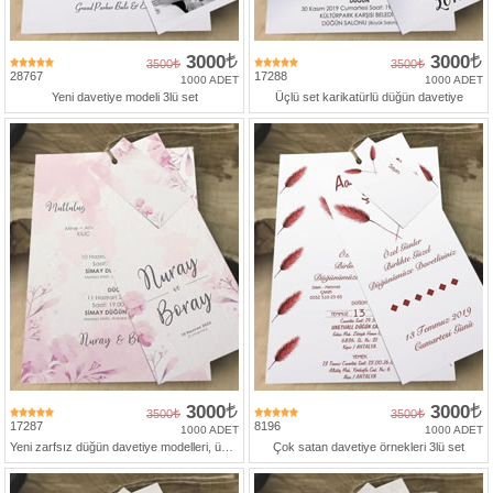
427
46
29
3000
3000
3500
3500
28767
17288
1000 ADET
1000 ADET
Yeni davetiye modeli 3lü set
Üçlü set karikatürlü düğün davetiye
3000
3000
3500
3500
17287
8196
1000 ADET
1000 ADET
Yeni zarfsız düğün davetiye modelleri, üçlü set
Çok satan davetiye örnekleri 3lü set