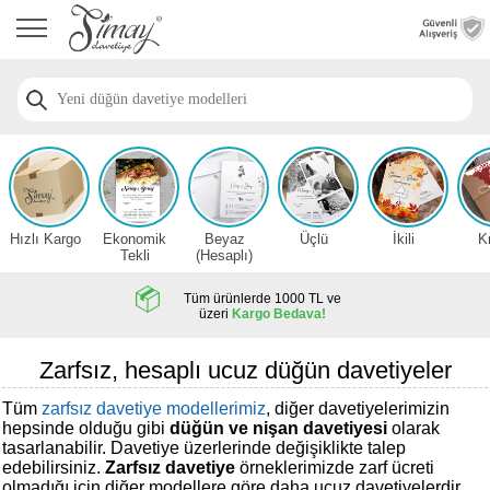
Anasayfa
Düğün
Davetiye
Modelleri
Nişan
Davetiye
Modelleri
Hızlı Kargo
Ekonomik
Beyaz
Üçlü
İkili
K
Sünnet
Tekli
(Hesaplı)
Davetiye
Modelleri
Tüm ürünlerde 1000 TL ve
üzeri
Kargo Bedava!
2026
Düğün
Zarfsız, hesaplı ucuz düğün davetiyeler
Davetiye
Örnekleri
Tüm
zarfsız davetiye modellerimiz
, diğer davetiyelerimizin
hepsinde olduğu gibi
düğün ve nişan davetiyesi
olarak
tasarlanabilir. Davetiye üzerlerinde değişiklikte talep
Zarfsız,
edebilirsiniz.
Zarfsız davetiye
örneklerimizde zarf ücreti
Hesaplı
olmadığı için diğer modellere göre daha ucuz davetiyelerdir.