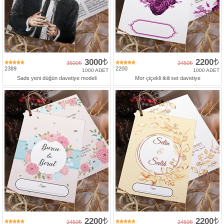
3000
2200
3500
2450
2389
2200
1000 ADET
1000 ADET
Sade yeni düğün davetiye modeli
Mor çiçekli ikili set davetiye
2200
2200
2450
2450