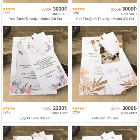
3000
3000
3500
3500
1486
1287
1000 ADET
1000 ADET
Yeni Tarihli Davetiye Modeli 3'lü Set
Yeni Fotoğraflı Davetiye Modeli 3'lü Set
2200
3000
2450
3500
1242
1238
1000 ADET
1000 ADET
Çiçekli Sade 3'lü set
Fotoğraflı 3'lü set