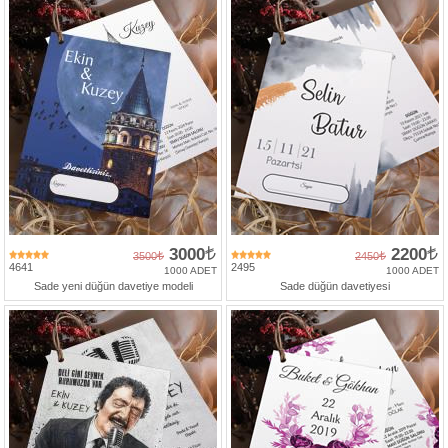
3000
2200
3500
2450
4641
2495
1000 ADET
1000 ADET
Sade yeni düğün davetiye modeli
Sade düğün davetiyesi