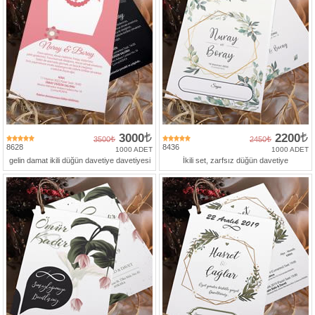
3000
2200
3500
2450
8628
8436
1000 ADET
1000 ADET
gelin damat ikili düğün davetiye davetiyesi
İkili set, zarfsız düğün davetiye