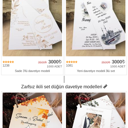
3000
3000
3500
3500
1238
1081
1000 ADET
1000 ADET
Sade 3'lü davetiye modeli
Yeni davetiye modeli 3lü set
Zarfsız ikili set düğün davetiye modelleri