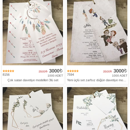
3000
3000
3500
3500
8156
7594
1000 ADET
1000 ADET
Çok satan davetiye modelleri 3lü set
Yeni üçlü set zarfsız düğün davetiye modeli