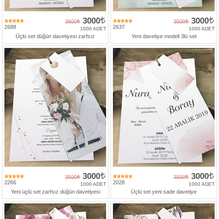
3000
3000
3500
3500
2688
2637
1000 ADET
1000 ADET
Üçlü set düğün davetiyesi zarfsız
Yeni davetiye modeli 3lü set
3000
3000
3500
3500
2266
2028
1000 ADET
1000 ADET
Yeni üçlü set zarfsız düğün davetiyesi
Üçlü set yeni sade davetiye