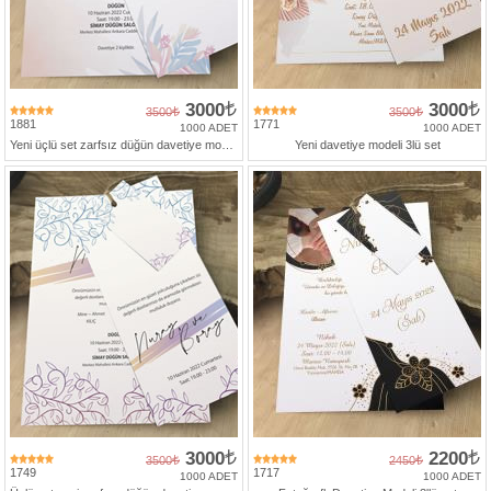
3000
3000
3500
3500
1881
1771
1000 ADET
1000 ADET
Yeni üçlü set zarfsız düğün davetiye modeli
Yeni davetiye modeli 3lü set
3000
2200
3500
2450
1749
1717
1000 ADET
1000 ADET