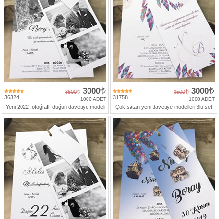
Numune
Talebi
(ücretsiz)
Gerçek
Müşteri
Yorumları
3000
3000
3500
3500
36324
31758
Yeni
1000 ADET
1000 ADET
Davetiye
Yeni 2022 fotoğraflı düğün davetiye modeli
Çok satan yeni davetiye modelleri 3lü set
Sözleri
Simay
Davetiye
-
Biz
kimiz?
İletişim
-
0533