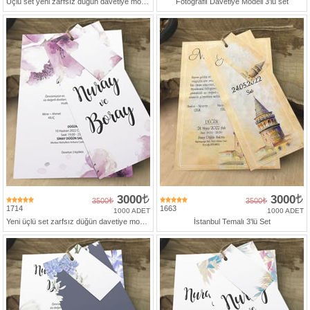
Üçlü set yeni zarfsız düğün davetiye modeli
Fotoğraflı Davetiye Modeli 3'lü set
3000
3000
3500
3500
1714
1663
1000 ADET
1000 ADET
Yeni üçlü set zarfsız düğün davetiye modeli
İstanbul Temalı 3'lü Set