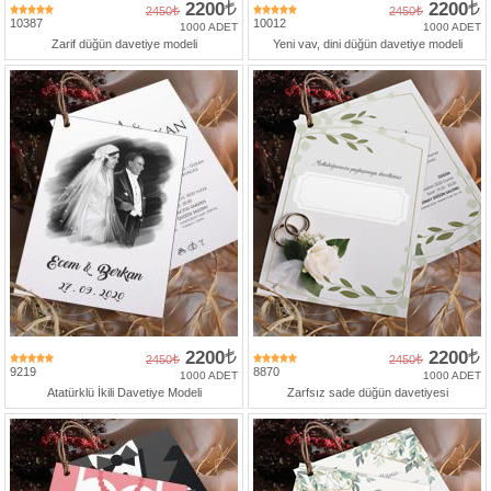
2200
2200
2450
2450
10387
10012
1000 ADET
1000 ADET
Zarif düğün davetiye modeli
Yeni vav, dini düğün davetiye modeli
2200
2200
2450
2450
9219
8870
1000 ADET
1000 ADET
Atatürklü İkili Davetiye Modeli
Zarfsız sade düğün davetiyesi