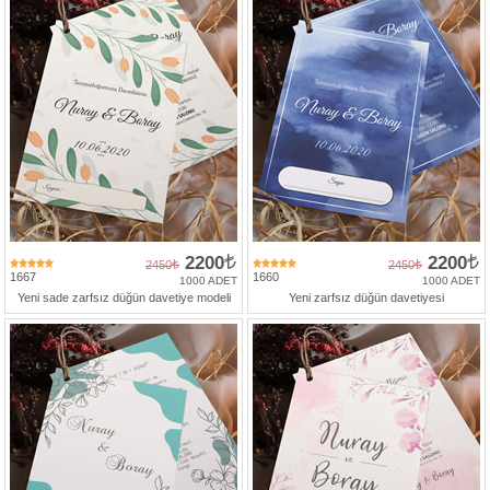
2200
2200
2450
2450
1667
1660
1000 ADET
1000 ADET
Yeni sade zarfsız düğün davetiye modeli
Yeni zarfsız düğün davetiyesi