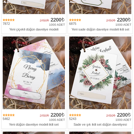
2200
2200
2450
2450
7872
6875
1000 ADET
1000 ADET
Yeni çiçekli düğün davetiye modeli
Yeni sade düğün davetiye modeli ikili set
2200
2200
2450
2450
5462
5243
1000 ADET
1000 ADET
Yeni düğün davetiye modeli ikili set
Sade ve şık ikili set düğün davetiyesi