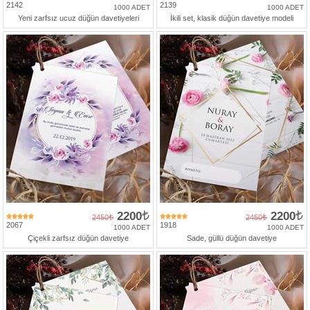
2142
2139
1000 ADET
1000 ADET
Yeni zarfsız ucuz düğün davetiyeleri
İkili set, klasik düğün davetiye modeli
2200
2200
2450
2450
2067
1918
1000 ADET
1000 ADET
Çiçekli zarfsız düğün davetiye
Sade, güllü düğün davetiye