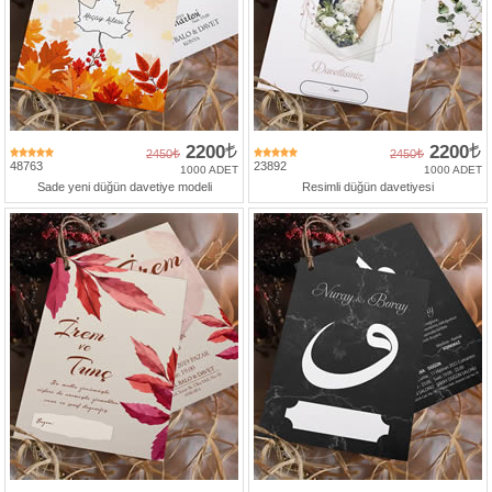
2200
2200
2450
2450
48763
23892
1000 ADET
1000 ADET
Sade yeni düğün davetiye modeli
Resimli düğün davetiyesi