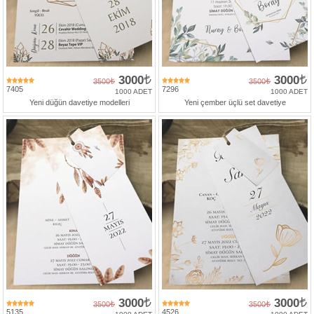
3000
3000
3500
3500
7405
7296
1000 ADET
1000 ADET
Yeni düğün davetiye modelleri
Yeni çember üçlü set davetiye
3000
3000
3500
3500
5135
4526