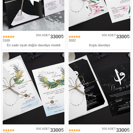
500 ADET
3300
500 ADET
3300
3169
3002
En sade siyah düğün davetiye modeli
Kuşlu davetiye
500 ADET
3300
500 ADET
3300