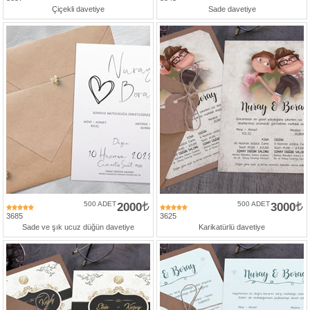
Çiçekli davetiye
Sade davetiye
500 ADET
2000
500 ADET
3000
3685
3625
Sade ve şık ucuz düğün davetiye
Karikatürlü davetiye