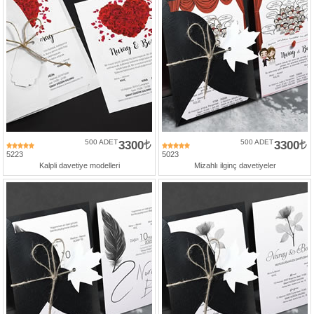
500 ADET
3300
500 ADET
3300
5223
5023
Kalpli davetiye modelleri
Mizahlı ilginç davetiyeler