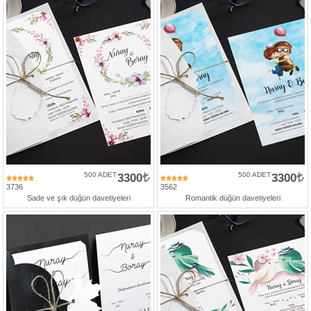
500 ADET
3300
500 ADET
3300
3736
3562
Sade ve şık düğün davetiyeleri
Romantik düğün davetiyeleri