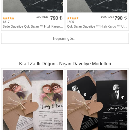
100 ADET
790
100 ADET
790
1817
1800
Sade Davetiye Çok Satan *** Hızlı Kargo *** Ucuz Fiyat - Zarfsız Katlamalı Davetiye
Çok Satan Davetiye *** Hızlı Kargo *** Ucuz Fiyat - Gri Zarfsız Katlamalı Davetiye
hepsini gör...
Kraft Zarflı Düğün - Nişan Davetiye Modelleri