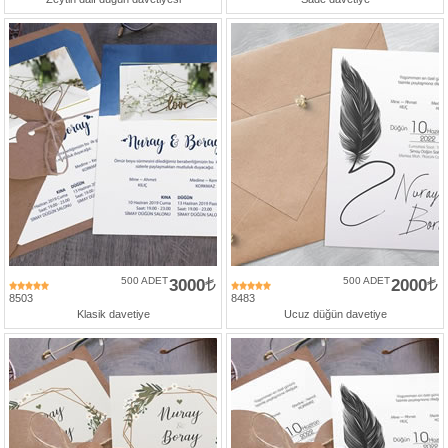
500 ADET
3000
500 ADET
2000
8503
8483
Klasik davetiye
Ucuz düğün davetiye