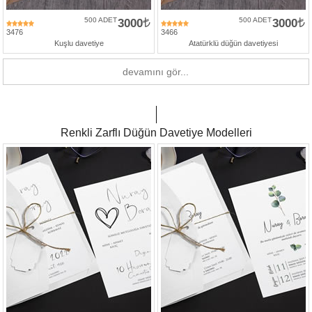
500 ADET
3000
500 ADET
3000
3476
3466
Kuşlu davetiye
Atatürklü düğün davetiyesi
devamını gör...
Renkli Zarflı Düğün Davetiye Modelleri