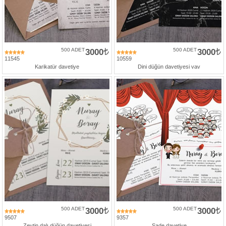
500 ADET
3000
500 ADET
3000
11545
10559
Karikatür davetiye
Dini düğün davetiyesi vav
500 ADET
3000
500 ADET
3000
9507
9357
Zeytin dalı düğün davetiyesi
Sade davetiye