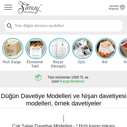
Anasayfa
Düğün
Davetiye
Modelleri
Nişan
Davetiye
Modelleri
Hızlı Kargo
Ekonomik
Beyaz
Üçlü
İkili
K
Sünnet
Tekli
(Hesaplı)
Davetiye
Modelleri
Tüm ürünlerde 1000 TL ve
üzeri
Kargo Bedava!
2026
Düğün
Düğün Davetiye Modelleri ve Nişan davetiyesi
Davetiye
modelleri, örnek davetiyeler
Örnekleri
Zarfsız,
Hesaplı
Çok Satan Davetiye Modelleri - * Hızlı kargo imkanı