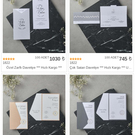
100 ADET
1030
100 ADET
745
1822
1822
Özel Zarflı Davetiye *** Hızlı Kargo ***
Çok Satan Davetiye *** Hızlı Kargo *** Ucuz Fiyat