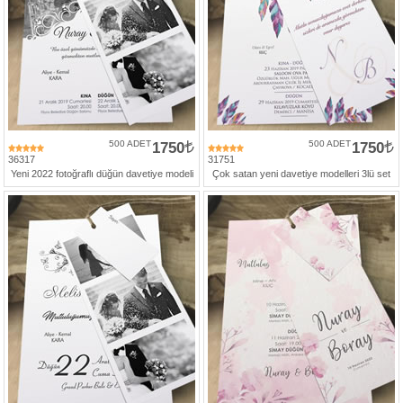
500 ADET
1750
500 ADET
1750
36317
31751
Yeni 2022 fotoğraflı düğün davetiye modeli
Çok satan yeni davetiye modelleri 3lü set