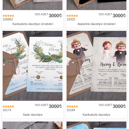
500 ADET
3000
500 ADET
3000
105852
19325
Karikatürlü davetiye örnekleri
Atatürklü davetiye örnekleri
500 ADET
3000
500 ADET
3000
16174
15184
Sade davetiye
Karikatürlü davetiye