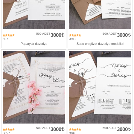
500 ADET
3000
500 ADET
3000
3971
3912
Papatyalı davetiye
Sade en güzel davetiye modelleri
500 ADET
3000
500 ADET
3000
3857
3845