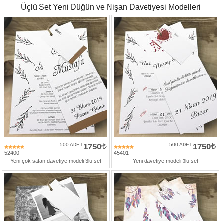
Üçlü Set Yeni Düğün ve Nişan Davetiyesi Modelleri
500 ADET
1750
500 ADET
1750
52400
45401
Yeni çok satan davetiye modeli 3lü set
Yeni davetiye modeli 3lü set