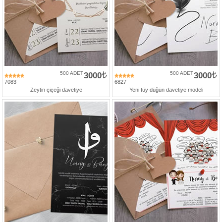
500 ADET
3000
500 ADET
3000
7083
6827
Zeytin çiçeği davetiye
Yeni tüy düğün davetiye modeli