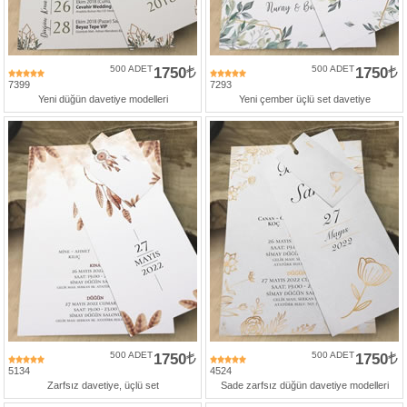
500 ADET
1750
500 ADET
1750
7399
7293
Yeni düğün davetiye modelleri
Yeni çember üçlü set davetiye
500 ADET
1750
500 ADET
1750
5134
4524
Zarfsız davetiye, üçlü set
Sade zarfsız düğün davetiye modelleri