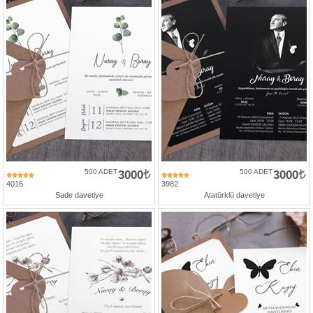
500 ADET
3000
500 ADET
3000
4016
3982
Sade davetiye
Atatürklü davetiye