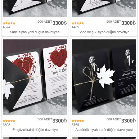
500 ADET
3300
500 ADET
3300
4574
4489
Sade siyah yeni düğün davetiyesi
Sade ve şık siyah düğün davetiye
500 ADET
3300
500 ADET
3300
3803
3769
En güzel kalpli düğün davetiye
Atatürklü siyah zarflı düğün davetiyesi