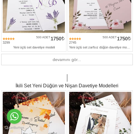
500 ADET
1750
500 ADET
1750
3299
2745
Yeni üçlü set davetiye modeli
Yeni üçlü set zarfsız düğün davetiye modelleri
devamını gör...
İkili Set Yeni Düğün ve Nişan Davetiye Modelleri