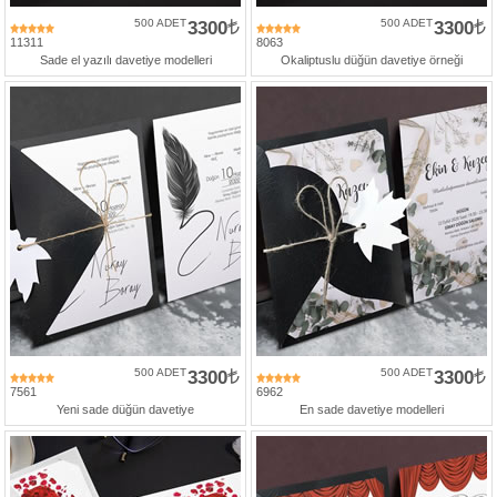
500 ADET
3300
500 ADET
3300
11311
8063
Sade el yazılı davetiye modelleri
Okaliptuslu düğün davetiye örneği
500 ADET
3300
500 ADET
3300
7561
6962
Yeni sade düğün davetiye
En sade davetiye modelleri