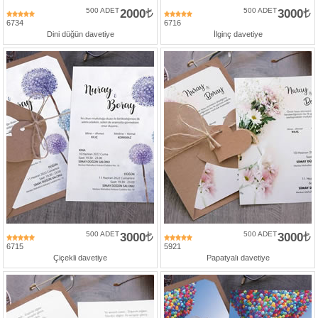
500 ADET
2000
500 ADET
3000
6734
6716
Dini düğün davetiye
İlginç davetiye
500 ADET
3000
500 ADET
3000
6715
5921
Çiçekli davetiye
Papatyalı davetiye