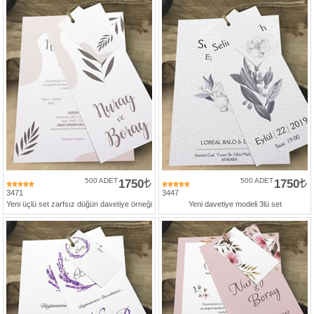
500 ADET
1750
500 ADET
1750
3471
3447
Yeni üçlü set zarfsız düğün davetiye örneği
Yeni davetiye modeli 3lü set