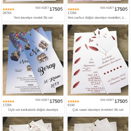
500 ADET
1750
500 ADET
1750
28764
17284
Yeni davetiye modeli 3lü set
Yeni zarfsız düğün davetiye modelleri, üçlü set
500 ADET
1750
500 ADET
1750
17284
8190
Üçlü set karikatürlü düğün davetiye
Çok satan davetiye örnekleri 3lü set