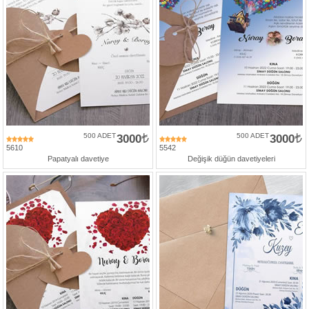
500 ADET
3000
500 ADET
3000
5610
5542
Papatyalı davetiye
Değişik düğün davetiyeleri