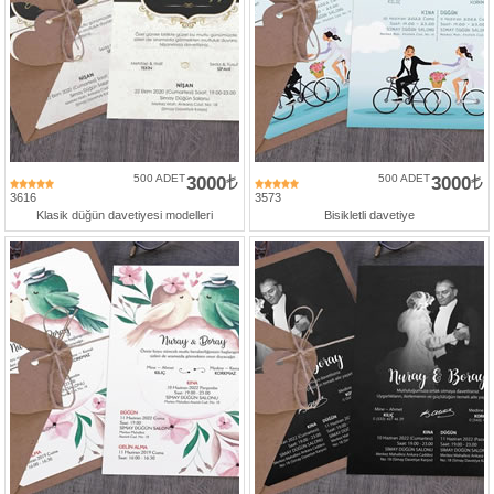
500 ADET
3000
500 ADET
3000
3616
3573
Klasik düğün davetiyesi modelleri
Bisikletli davetiye