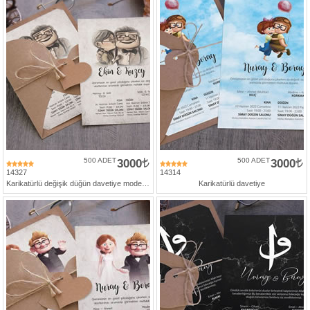
500 ADET
3000
500 ADET
3000
14327
14314
Karikatürlü değişik düğün davetiye modelleri
Karikatürlü davetiye