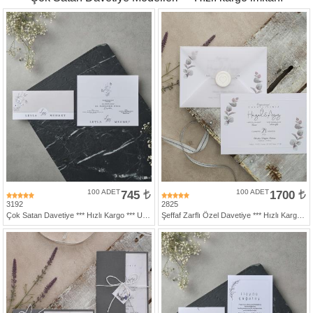
Davetiye
Modelleri
Karikatürlü
Davetiye
Modelleri
Sade
Düğün
Davetiye
Modelleri
Atatürk'lü
Davetiyeler
100 ADET
745
100 ADET
1700
3192
2825
Papatyalı
Çok Satan Davetiye *** Hızlı Kargo *** Ucuz Fiyat
Şeffaf Zarflı Özel Davetiye *** Hızlı Kargo ***
Davetiye
Modelleri
Dini
Düğün
Davetiyeler
yeni