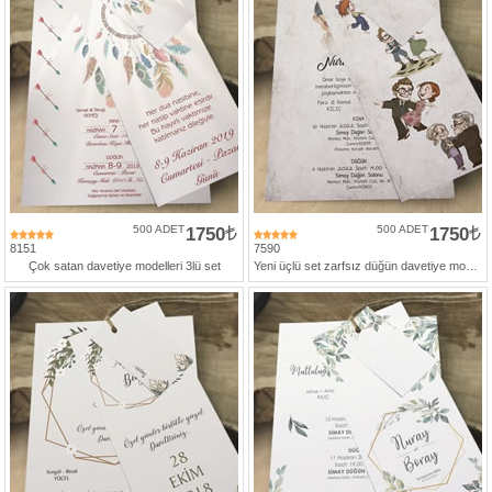
500 ADET
1750
500 ADET
1750
8151
7590
Çok satan davetiye modelleri 3lü set
Yeni üçlü set zarfsız düğün davetiye modeli