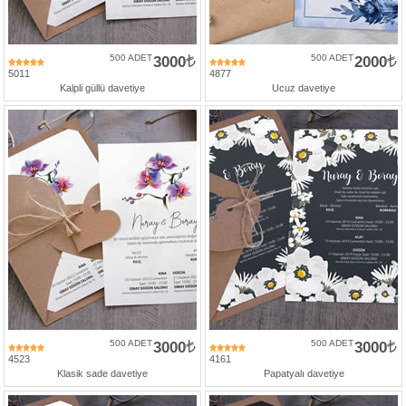
500 ADET
3000
500 ADET
2000
5011
4877
Kalpli güllü davetiye
Ucuz davetiye
500 ADET
3000
500 ADET
3000
4523
4161
Klasik sade davetiye
Papatyalı davetiye