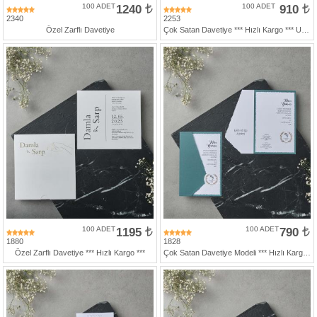
427
100 ADET
1240
100 ADET
910
46
2340
2253
29
Özel Zarflı Davetiye
Çok Satan Davetiye *** Hızlı Kargo *** Ucuz Fiyat
100 ADET
1195
100 ADET
790
1880
1828
Özel Zarflı Davetiye *** Hızlı Kargo ***
Çok Satan Davetiye Modeli *** Hızlı Kargo İmkanı *** Yeşil Katlamalı Zarfsız Davetiye