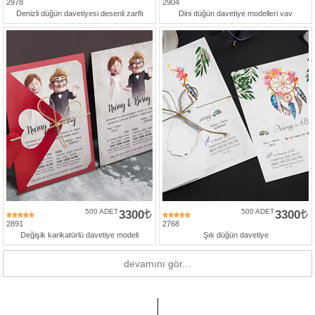
2978
2904
Denizli düğün davetiyesi desenli zarflı
Dini düğün davetiye modelleri vav
500 ADET
3300
500 ADET
3300
2891
2768
Değişik karikatürlü davetiye modeli
Şık düğün davetiye
devamını gör...