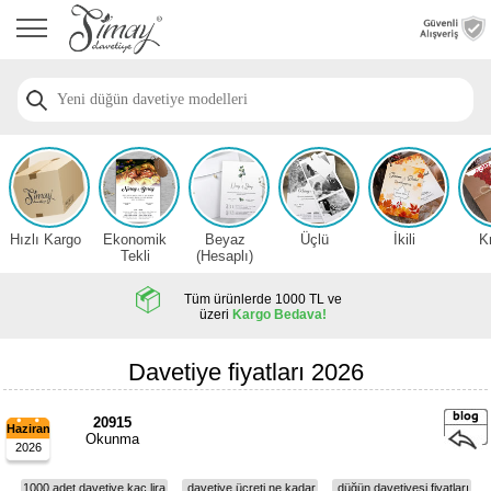
Anasayfa
Düğün
Davetiye
Modelleri
Nişan
Davetiye
Modelleri
Hızlı Kargo
Ekonomik
Beyaz
Üçlü
İkili
K
Sünnet
Tekli
(Hesaplı)
Davetiye
Modelleri
Tüm ürünlerde 1000 TL ve
üzeri
Kargo Bedava!
2026
Düğün
Davetiye fiyatları 2026
Davetiye
Örnekleri
20915
Haziran
Okunma
2026
Zarfsız,
Hesaplı
1000 adet davetiye kaç lira
davetiye ücreti ne kadar
düğün davetiyesi fiyatları