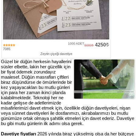
Numune
Talebi
(ücretsiz)
Gerçek
Müşteri
1000 ADET
4250
5000
Yorumları
7085
Zeytin çiçeği davetiye
Güzel bir düğün herkesin hayallerini
Yeni
süsler elbette, lakin her güzellik için
Davetiye
bir fiyat ödemek zorundayız
Sözleri
maalesef. Düğün masrafları çiftleri
biraz düşündürse de ömürlerinde bir
Simay
kez yaşayacakları bu mutlu günleri
Davetiye
için para her zaman ikinci planda
-
kalabilmektedir. Teknoloji her ne
Biz
kadar gelişse de adetlerimizde
misafirlerimizi davet etmek için, özellikle düğün davetiyeleri, nişan
kimiz?
veya sünnet davetiyeleri ile dostlarımızı, akrabalarımızı bu mutlu
günümüze ortak olmaya şahitlik etmeleri için davet ederiz. Davetiye
İletişim
bu gibi mutlu günlerin ilk adımı olsa gerek.
-
0533
Davetiye fiyatları
2026 yılında biraz yükselmiş olsa da her bütçeye