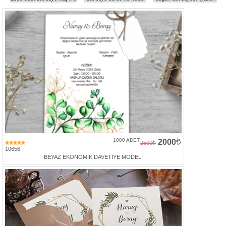
Davetiye
Modelleri
Karikatürlü
Davetiye
Modelleri
Sade
Düğün
Davetiye
Modelleri
Atatürk'lü
Davetiyeler
1000 ADET
2000
2500
10656
Papatyalı
BEYAZ EKONOMİK DAVETİYE MODELİ
Davetiye
Modelleri
Dini
Düğün
Davetiyeler
yeni