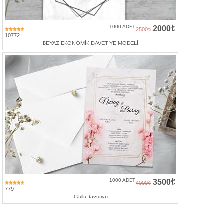
1000 ADET
2000
2500
10772
BEYAZ EKONOMİK DAVETİYE MODELİ
1000 ADET
3500
4000
779
Güllü davetiye