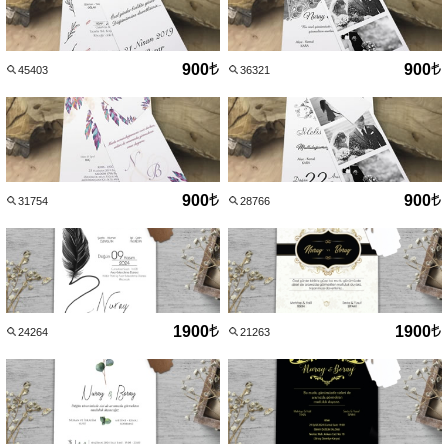
900
900
45403
36321
900
900
31754
28766
1900
1900
24264
21263