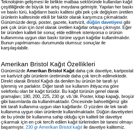
Teknolojinin gelişmesi ile birlikte matbaa sektöründe kullanılan kağıt
427
çeşitliliğinde de büyük bir artış meydana gelmiştir. Yapılan her baskı
46
ve baskı türü, kağıtların baskı kalitesi gibi pek çok değişken üretilen
29
ürünlerin kalitesinde etkili bir faktör olarak karşımıza çıkmaktadır.
Günümüzde dergi, poster, gazete, kartvizit,
düğün davetiyesi
gibi
pek çok ürün için özel olarak üretilen kağıtlar ortaya çıkmıştır. Eğer
bir üründen kaliteli bir sonuç elde edilmek isteniyorsa o ürünün
kullanımına uygun olan baskı türüne uygun kağıtlar kullanılmalıdır.
Bunun yapılmaması durumunda olumsuz sonuçlar ile
karşılaşılabilir.
Amerikan Bristol Kağıt Özellikleri
Günümüzde
Amerikan Bristol Kağıt
daha çok davetiye, kartpostal
ve kartvizit gibi ürünlerin üretiminde daha çok tercih edilmektedir.
Direkt olarak Bristol Kağıdı da denilen bu ürünün bir tarafı iyi
işlenmiş ve parlaktır. Diğer tarafı ise kullanım ihtiyacına göre
selefonlu olan bir kağıt türüdür. Bu kağıt türünün genel olarak
gramajları; 180, 200, 225, 230 gr. vb.’dir. Poster, kitap kapağı, broşür
gibi basımlarda da kullanılmaktadır. Öncesinde bahsettiğimiz gibi
tek tarafı kullanıma uygun olan kağıtlardır. O yüzden de tek tarafı
kullanıma uygun olan ürünlerde kullanılmaktadır. Düğün davetiyeleri
de bu yönde bir kullanıma sahip olduğu için kaliteli bir davetiye
çıkarmak için en çok tercih edilen kağıt türlerinden bir tanesi olmayı
başarmıştır.
230 gr Amerikan Bristol kağıt
ile davetiye kalitemiz.