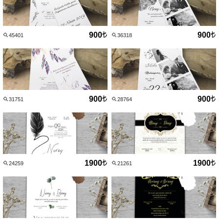
900
900
45401
36318
900
900
31751
28764
1900
1900
24259
21261