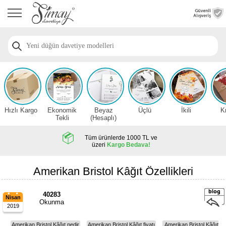
Anasayfa
Düğün
Davetiye
Modelleri
Nişan
Davetiye
Modelleri
Hızlı Kargo
Ekonomik
Beyaz
Üçlü
İkili
K
Sünnet
Tekli
(Hesaplı)
Davetiye
Modelleri
Tüm ürünlerde 1000 TL ve
üzeri
Kargo Bedava!
2026
Düğün
Amerikan Bristol Kâğıt Özellikleri
Davetiye
Örnekleri
40283
Nisan
Okunma
2019
Zarfsız,
Hesaplı
Amerikan Bristol Kâğıt nedir
Amerikan Bristol Kâğıt fiyatı
Amerikan Bristol Kâğıt