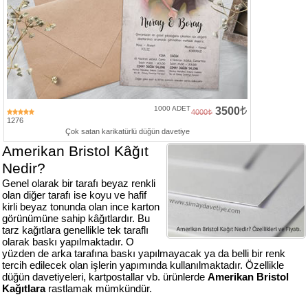
Numune
Talebi
(ücretsiz)
Gerçek
Müşteri
Yorumları
1000 ADET
3500
4000
1276
Çok satan karikatürlü düğün davetiye
Yeni
Amerikan Bristol Kâğıt
Davetiye
Sözleri
Nedir?
Genel olarak bir tarafı beyaz renkli
olan diğer tarafı ise koyu ve hafif
Simay
kirli beyaz tonunda olan ince karton
Davetiye
görünümüne sahip kâğıtlardır. Bu
-
tarz kağıtlara genellikle tek taraflı
Biz
olarak baskı yapılmaktadır. O
kimiz?
yüzden de arka tarafına baskı yapılmayacak ya da belli bir renk
tercih edilecek olan işlerin yapımında kullanılmaktadır. Özellikle
İletişim
düğün davetiyeleri, kartpostallar vb. ürünlerde
Amerikan Bristol
-
Kağıtlara
rastlamak mümkündür.
0533