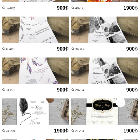
427
46
900
1900
52402
48760
29
900
900
45401
36317
900
900
31751
28764
1900
1900
24259
21261