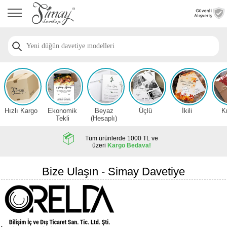
Anasayfa
Düğün
Davetiye
Modelleri
Nişan
Davetiye
Modelleri
Hızlı Kargo
Ekonomik
Beyaz
Üçlü
İkili
K
Sünnet
Tekli
(Hesaplı)
Davetiye
Modelleri
Tüm ürünlerde 1000 TL ve
üzeri
Kargo Bedava!
2026
Düğün
Bize Ulaşın - Simay Davetiye
Davetiye
Örnekleri
Zarfsız,
Hesaplı