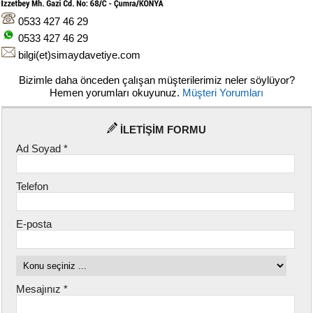
Davetiye
Modelleri
0533 427 46 29
0533 427 46 29
Karikatürlü
bilgi(et)simaydavetiye.com
Davetiye
Modelleri
Bizimle daha önceden çalışan müşterilerimiz neler söylüyor?
Hemen yorumları okuyunuz.
Müşteri Yorumları
Sade
Düğün
Davetiye
İLETİŞİM FORMU
Modelleri
Ad Soyad *
Atatürk'lü
Davetiyeler
Telefon
Papatyalı
E-posta
Davetiye
Modelleri
Dini
Düğün
Mesajınız *
Davetiyeler
yeni