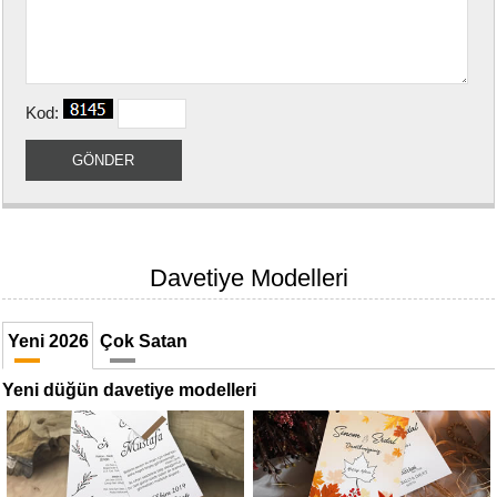
Numune
Talebi
(ücretsiz)
Kod:
Gerçek
Müşteri
Yorumları
Yeni
Davetiye
Sözleri
Davetiye Modelleri
Simay
Davetiye
Yeni 2026
Çok Satan
-
Biz
Yeni düğün davetiye modelleri
kimiz?
İletişim
-
0533