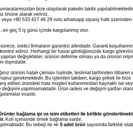
ralarımızdan bize ulaşılarak paketin takibi yapılabilmektedir
öz önüne alarak veriniz.
m veya +90 533 427 46 29 nolu whatsapp sipariş hattı üzerinden
 , en geç 5 iş günü içinde kargolanmış olur.
ce, üretici firmaların garantisi altındadır. Garanti koşullarının
 kontrol ediniz. Herhangi bir hasar gördüğünüzde kargo görevlis
 yapılan değişiklikler, ürünün deforme olması ya da ürünün oriji
ı dışındadır.
z ürünün hatalı çıkması halinde, teslimat tarihinden itibaren 
anız gerekmektedir. Bu işlemleri takiben, kargo şirketi ile bize
Sipariş edilen üründeki hata müşteri kullanımından kaynaklı ise ve
 değişimi yapılmamaktadır. Ürün iadesi ve değişim şartları olar
ulamalar esastır.
Ürünler bağlama ipi ve isim etiketleri ile birlikte gönderilmekt
r.
Koli içerisinde örnek bağlama vardır.
apılmaktadır. Bu sebep ile
+/- 5 adet ürün
sayısında farklılık olabi