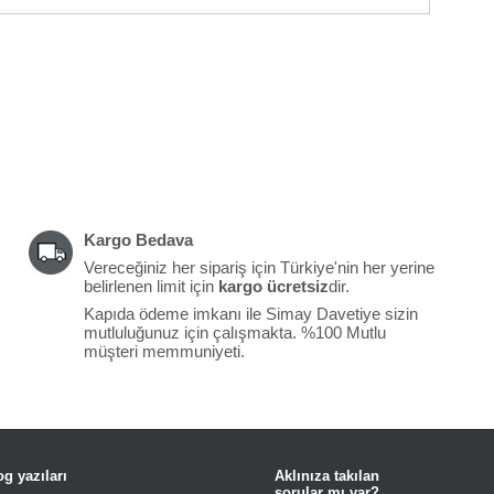
Kargo Bedava
Vereceğiniz her sipariş için Türkiye'nin her yerine
belirlenen limit için
kargo ücretsiz
dir.
Kapıda ödeme imkanı ile Simay Davetiye sizin
mutluluğunuz için çalışmakta. %100 Mutlu
müşteri memmuniyeti.
g yazıları
Aklınıza takılan
sorular mı var?