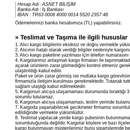
Hesap Adı : ASNET BİLİŞİM
Banka Adı : İş Bankası
IBAN : TR63 0006 4000 0014 5520 2357 48
Ödemelerinizi banka hesabımıza (TL) yapabilirsiniz.
» Teslimat ve Taşıma ile ilgili hususlar
1. Alıcı kargo bilgilerini eksiksiz ve doğru vermekle yük
2. Alıcının hatalı olarak verdiği bilgiler nedeniyle karg
3. Alıcı kargo paketine yazılması için telefon numarasını v
4. Kargolarımız anlaşmalı kargo firmaları ile taşınmaktadı
açarak ürünlerin zarar görmediğini kontrol etmeniz gere
ulaştırıldığı kabul edilir.
Paket ve ürün zarar görmüş ise mutlaka kargo görevlisi
firmamızla iletişim kurulması gerekmektedir. Tutanak tut
sağlam ulaştığı kabul edilmektedir.
5. Kargonun alıcıya ulaşamaması durumunda bıraktığı 3.
sorumlu tutulamaz.
6. Kargonun alıcıya ulaşamaması, teslim yerinde bulama
7. Kargoda yaşanabilecek gecikmeler firmamız sorumluluğ
edildiğinde vermekle yükümlüdür.
8. Teslimat yapılacak yerde kargo şubesinin bulunmamas
sorumluluğunda değildir. Kargolar köylere ve bazı ilçe
kargo bulunmayan müşterilerimiz bunu siparişlerinde be