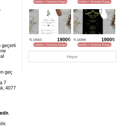
İndirim + Ücretsiz Kargo
İndirim + Ücretsiz Kargo
.
1900
1900
19563
18399
 geçerli
İndirim + Ücretsiz Kargo
İndirim + Ücretsiz Kargo
ine
nal
Hepsi
en geç
ya 7
ak, 4077
edir.
lir.