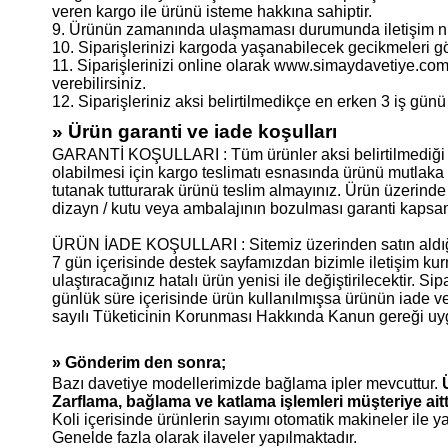
veren kargo ile ürünü isteme hakkına sahiptir.
9. Ürünün zamanında ulaşmaması durumunda iletişim numa
10. Siparişlerinizi kargoda yaşanabilecek gecikmeleri g
11. Siparişlerinizi online olarak www.simaydavetiye.co
verebilirsiniz.
12. Siparişleriniz aksi belirtilmedikçe en erken 3 iş günü
» Ürün garanti ve iade koşulları
GARANTİ KOŞULLARI : Tüm ürünler aksi belirtilmediği süre
olabilmesi için kargo teslimatı esnasında ürünü mutlaka
tutanak tutturarak ürünü teslim almayınız. Ürün üzerinde
dizayn / kutu veya ambalajının bozulması garanti kapsam
ÜRÜN İADE KOŞULLARI : Sitemiz üzerinden satın aldığını
7 gün içerisinde destek sayfamızdan bizimle iletişim kurm
ulaştıracağınız hatalı ürün yenisi ile değiştirilecektir. 
günlük süre içerisinde ürün kullanılmışsa ürünün iade ve
sayılı Tüketicinin Korunması Hakkında Kanun gereği uyg
» Gönderim den sonra;
Bazı davetiye modellerimizde bağlama ipler mevcuttur.
Zarflama, bağlama ve katlama işlemleri müşteriye aitti
Koli içerisinde ürünlerin sayımı otomatik makineler ile y
Genelde fazla olarak ilaveler yapılmaktadır.