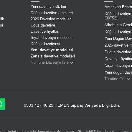
Yeni davetiye sözleri
Amerikan Bristol
Düğün davetiye örnekleri
Düğün davetiye s
(30752)
lik
2026 Davetiye modelleri
Nikah İçin Gerek
si
Ucuz davetiye
Davetiye fiyatları
Düğün davetiye 
Siyah davetiye modelleri
Yeni Düğün Dave
Düğün davetiyesi
2026 davetiye mo
Yeni davetiye modelleri
Düğün davetiye 
Zarfsız davetiye modelleri
Davetiye fiyatla
Numune Davetiye İste
Nişan davetiye 
Yeni düğün dave
Tümüne Gör
0533 427 46 29 HEMEN Sipariş Ver yada Bilgi Edin.
ş deneyimini sunmak için durmadan çalışmaktayız.
Gizlilik
bildiriminde belirtilen kur