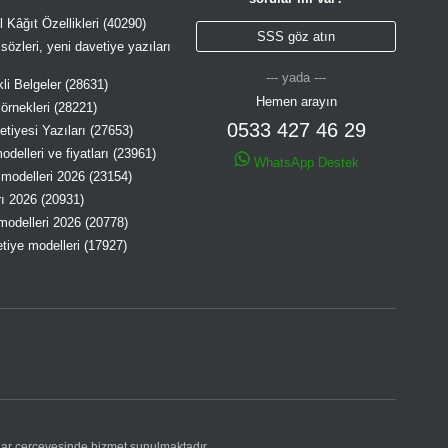
 Kâğıt Özellikleri (40290)
SSS göz atın
özleri, yeni davetiye yazıları
--- yada ---
li Belgeler (28631)
Hemen arayın
örnekleri (28221)
0533 427 46 29
tiyesi Yazıları (27653)
delleri ve fiyatları (23961)
WhatsApp Destek
modelleri 2026 (23154)
rı 2026 (20931)
modelleri 2026 (20778)
tiye modelleri (17927)
allar çerçevesinde hizmet sunulmaktadır.