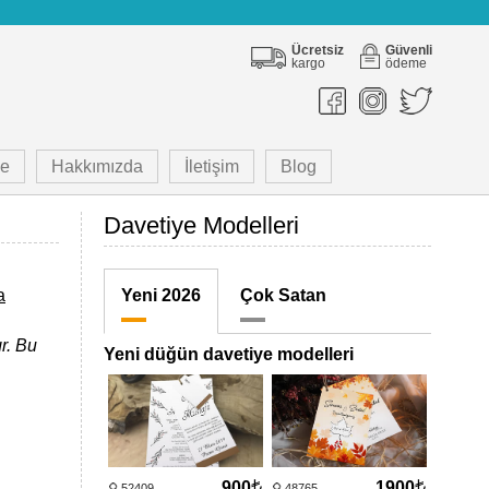
Ücretsiz
Güvenli
kargo
ödeme
e
Hakkımızda
İletişim
Blog
Davetiye Modelleri
a
Yeni 2026
Çok Satan
r. Bu
Yeni düğün davetiye modelleri
900
1900
52409
48765