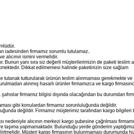
ümlüdür.
onun iadesinden firmamız sorumlu tutulamaz.
e alıcının ismini vermelidir.
r. Bunun yanı sıra siz değerli müşterilerimizin de paketi teslim a
kmektedir. Dikkat edilmemesi halinde paketinizin size sağlam
ne tutanak tutturularak ürünün teslim alınmaması gerekmekte ve
turulmadan alınmış hasarlı ürünler firmamızca ve kargo firmasın
 şahıslar firmamız bilgisi dışında olacağından bu durumdan fir
ması gibi konulardan firmamız sorunluluğunda değildir.
unda değildir. Firmamız müşterimiz tarafından kargo bilgileri 
ı nedeniyle alıcının merkezi kargo şubesine çağrılması firmam
lere taşıma yapmamaktadır. Bulunduğu yerde gönderim yaptığımı
lirtmelidir. Müşteri kargo firmasının bulunmaması durumunda h