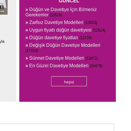
GÜNCEL
»
Düğün ve Davetiye İçin Bilmeniz
Gerekenler
(11624)
»
Zarfsız Davetiye Modelleri
(13653)
»
Uygun fiyatlı düğün davetiyesi
(12524)
»
Düğün davetiye fiyatları
(13729)
yla
»
Değişik Düğün Davetiye Modelleri
(17214)
»
Sünnet Davetiye Modelleri
(13472)
»
En Güzel Davetiye Modelleri
(10478)
hepsi