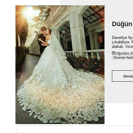
Düğün d
Davetiye fiy
çıkabiliyor.
alakalı. İnce
Ağustos
Davetiye fiyatl
deva