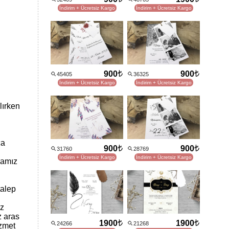
İndirim + Ücretsiz Kargo
İndirim + Ücretsiz Kargo
900
900
45405
36325
İndirim + Ücretsiz Kargo
İndirim + Ücretsiz Kargo
lırken
ca
900
900
31760
28769
İndirim + Ücretsiz Kargo
İndirim + Ücretsiz Kargo
mamız
talep
ız
z aras
1900
1900
24266
21268
izmet