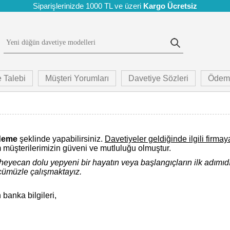
Siparişlerinizde 1000 TL ve üzeri
Kargo Ücretsiz
 Talebi
Müşteri Yorumları
Davetiye Sözleri
Ödem
deme
şeklinde yapabilirsiniz.
Davetiyeler geldiğinde ilgili firmay
m müşterilerimizin güveni ve mutluluğu olmuştur.
e heyecan dolu yepyeni bir hayatın veya başlangıçların ilk adımıdı
ücümüzle çalışmaktayız.
banka bilgileri,