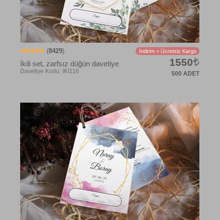
(
8429
)
İndirim + Ücretsiz Kargo
1550
İkili set, zarfsız düğün davetiye
500 ADET
Davetiye Kodu: ADM1881