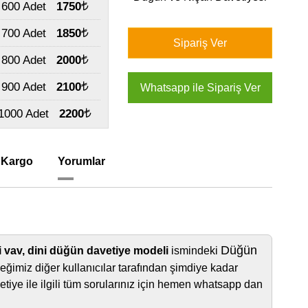
600 Adet
1750
700 Adet
1850
800 Adet
2000
900 Adet
2100
1000 Adet
2200
 Kargo
Yorumlar
Düğün
 vav, dini düğün davetiye modeli
ismindeki
eğimiz diğer kullanıcılar tarafından şimdiye kadar
tiye ile ilgili tüm sorularınız için hemen whatsapp dan