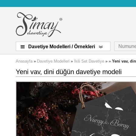
Numune
Davetiye Modelleri / Örnekleri
Anasayfa
»
Davetiye Modelleri
»
İkili Set Davetiye
» »
Yeni vav, di
Yeni vav, dini düğün davetiye modeli