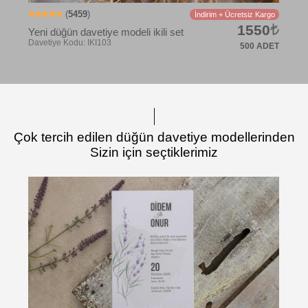
(
5459
)
İndirim + Ücretsiz Kargo
1550
Yeni düğün davetiye modeli ikili set
500 ADET
Çok tercih edilen düğün davetiye modellerinden
Sizin için seçtiklerimiz
Davetiye Kodu: IKI116