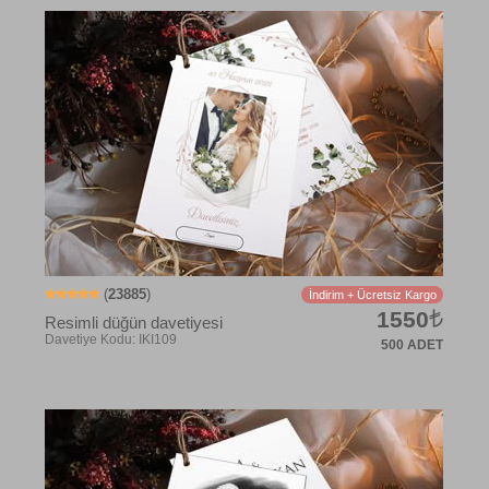
(
23885
)
İndirim + Ücretsiz Kargo
1550
Resimli düğün davetiyesi
500 ADET