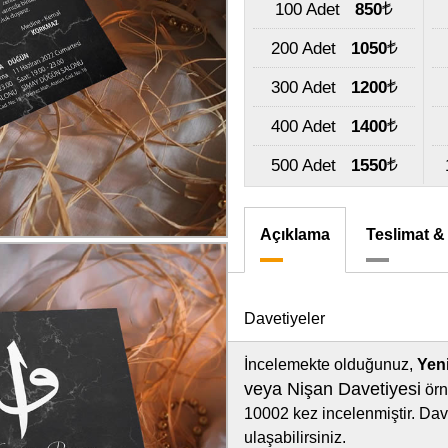
100 Adet
850
200 Adet
1050
300 Adet
1200
400 Adet
1400
500 Adet
1550
Açıklama
Teslimat &
Davetiyeler
İncelemekte olduğunuz,
Yeni
veya Nişan Davetiyesi
örn
10002 kez incelenmiştir. Dave
ulaşabilirsiniz.