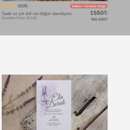
(
5239
)
İndirim + Ücretsiz Kargo
1550
Sade ve şık ikili set düğün davetiyesi
500 ADET
Davetiye Kodu: IKI101