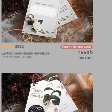
(
8861
)
İndirim + Ücretsiz Kargo
1550
Zarfsız sade düğün davetiyesi
500 ADET
Davetiye Kodu: IKI108