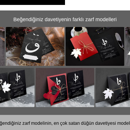
Beğendiğiniz davetiyenin farklı zarf modelleri
ğendiğiniz zarf modelinin, en çok satan düğün davetiyesi modell