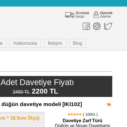
Ücretsiz
Güvenli
kargo
ödeme
e
Hakkımızda
İletişim
Blog
Adet Davetiye Fiyatı
2200 TL
2450 TL
i düğün davetiye modeli [IKI102]
(
)
10002
8cm * 16.5cm Ölçü)
Davetiye Zarf Türü
Düğün ve Nişan Davetiyesi