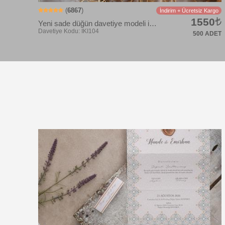
(
6867
)
İndirim + Ücretsiz Kargo
1550
Yeni sade düğün davetiye modeli ikili set
500 ADET
Davetiye Kodu: IKI1984