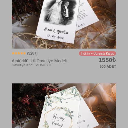
(
9207
)
İndirim + Ücretsiz Kargo
1550
Atatürklü İkili Davetiye Modeli
500 ADET
Davetiye Kodu: IKI109