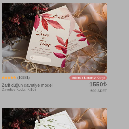
(
10381
)
İndirim + Ücretsiz Kargo
1550
Zarif düğün davetiye modeli
500 ADET