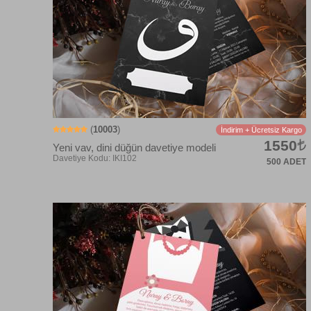
(
10003
)
İndirim + Ücretsiz Kargo
1550
Yeni vav, dini düğün davetiye modeli
500 ADET
Davetiye Kodu: IKI102