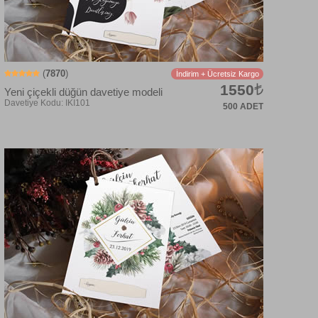
(
7870
)
İndirim + Ücretsiz Kargo
1550
Yeni çiçekli düğün davetiye modeli
500 ADET
Davetiye Kodu: IKI105