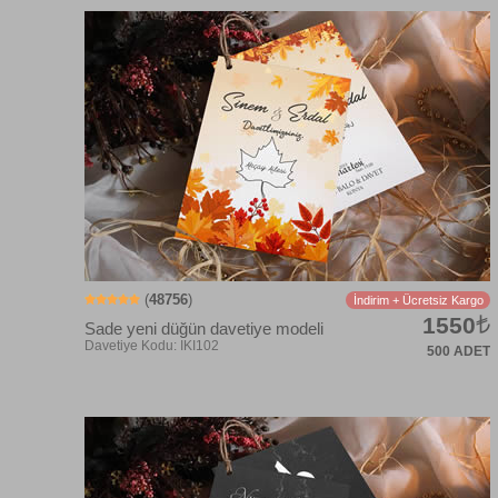
(
48756
)
İndirim + Ücretsiz Kargo
1550
Sade yeni düğün davetiye modeli
500 ADET