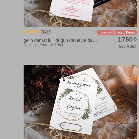
(
8623
)
İndirim + Ücretsiz Kargo
1750
gelin damat ikili düğün davetiye davetiyesi
500 ADET
Davetiye Kodu: IKI102