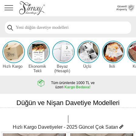
Anasayfa
Düğün
Davetiye
Modelleri
Nişan
Davetiye
Modelleri
Hızlı Kargo
Ekonomik
Beyaz
Üçlü
İkili
K
Sünnet
Tekli
(Hesaplı)
Davetiye
Modelleri
Tüm ürünlerde 1000 TL ve
üzeri
Kargo Bedava!
2026
Düğün
Düğün ve Nişan Davetiye Modelleri
Davetiye
Örnekleri
Zarfsız,
Hızlı Kargo Davetiyeler - 2025 Güncel Çok Satan
Hesaplı