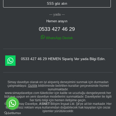
SSS göz atın
--- yada ---
Hemen arayın
0533 427 46 29
WhatsApp Destek
0533 427 46 29 HEMEN Sipariş Ver yada Bilgi Edin.
Simay davetiye olarak en iyi alışveriş deneyimini sunmak için durmadan
çalışmaktayız.
Gizlilik
bildiriminde belirtilen kurallar çerçevesinde hizmet
sunulmaktadır.
www.simaydavetiye.com tüketiciler için kalite ve ucuzluğu dengeleyerek her
bütçeye uygun en yeni davetiye modellerini sunmaktadır. Davetiyeler ile ilgili
her türlü bilgi için hemen iletişime geçin.
© 2026 Simay Davetiye,
ASNET
Bilişim İnşaat Ltd. Şti'ye ait bir markadır. Her
türlü usulsüz reklam veya kullanımdan doğabilecek hak kayıpları için cezai
işlemler yürütülecektir.